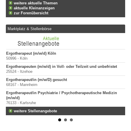
weitere aktuelle Themen
aktuelle Kleinanzeigen
zur Forenübersicht
Marktplatz & Stellenbörse
Ergotherapeut (m/w/d) Köln
Er
50996 - Köln
200
Ergotherapeuten (m/w/d) in Voll- oder Teilzeit und unbefristet
Er
25524 - Itzehoe
100
Ergotherapeut/in (m/w/D) gesucht
Sta
68167 - Mannheim
Pr
400
Ergotherapeut/in Psychiatrie / Psychotherapeutische Medizin
(m/w/d)
Pr
76133 - Karlsruhe
70
weitere Stellenangebote