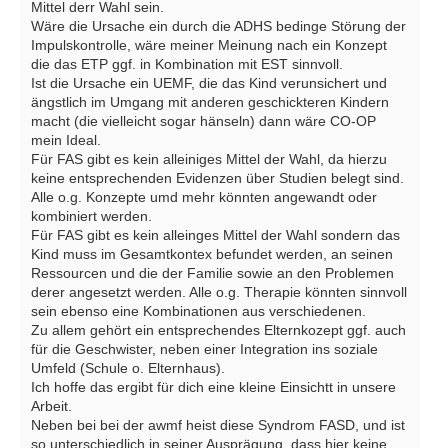
Mittel derr Wahl sein.
Wäre die Ursache ein durch die ADHS bedinge Störung der
Impulskontrolle, wäre meiner Meinung nach ein Konzept
die das ETP ggf. in Kombination mit EST sinnvoll.
Ist die Ursache ein UEMF, die das Kind verunsichert und
ängstlich im Umgang mit anderen geschickteren Kindern
macht (die vielleicht sogar hänseln) dann wäre CO-OP
mein Ideal.
Für FAS gibt es kein alleiniges Mittel der Wahl, da hierzu
keine entsprechenden Evidenzen über Studien belegt sind.
Alle o.g. Konzepte umd mehr könnten angewandt oder
kombiniert werden.
Für FAS gibt es kein alleinges Mittel der Wahl sondern das
Kind muss im Gesamtkontex befundet werden, an seinen
Ressourcen und die der Familie sowie an den Problemen
derer angesetzt werden. Alle o.g. Therapie könnten sinnvoll
sein ebenso eine Kombinationen aus verschiedenen.
Zu allem gehört ein entsprechendes Elternkozept ggf. auch
für die Geschwister, neben einer Integration ins soziale
Umfeld (Schule o. Elternhaus).
Ich hoffe das ergibt für dich eine kleine Einsichtt in unsere
Arbeit.
Neben bei bei der awmf heist diese Syndrom FASD, und ist
so unterschiedlich in seiner Ausprägung, dass hier keine