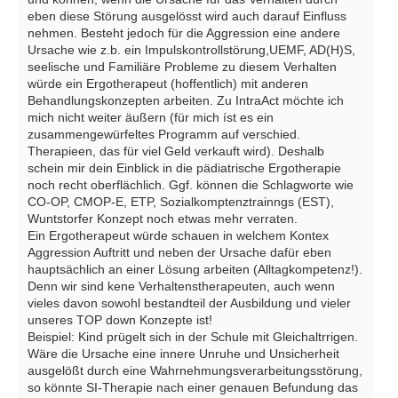
eben diese Störung ausgelösst wird auch darauf Einfluss
nehmen. Besteht jedoch für die Aggression eine andere
Ursache wie z.b. ein Impulskontrollstörung,UEMF, AD(H)S,
seelische und Familiäre Probleme zu diesem Verhalten
würde ein Ergotherapeut (hoffentlich) mit anderen
Behandlungskonzepten arbeiten. Zu IntraAct möchte ich
mich nicht weiter äußern (für mich íst es ein
zusammengewürfeltes Programm auf verschied.
Therapieen, das für viel Geld verkauft wird). Deshalb
schein mir dein Einblick in die pädiatrische Ergotherapie
noch recht oberflächlich. Ggf. können die Schlagworte wie
CO-OP, CMOP-E, ETP, Sozialkomptenztrainngs (EST),
Wuntstorfer Konzept noch etwas mehr verraten.
Ein Ergotherapeut würde schauen in welchem Kontex
Aggression Auftritt und neben der Ursache dafür eben
hauptsächlich an einer Lösung arbeiten (Alltagkompetenz!).
Denn wir sind kene Verhaltenstherapeuten, auch wenn
vieles davon sowohl bestandteil der Ausbildung und vieler
unseres TOP down Konzepte ist!
Beispiel: Kind prügelt sich in der Schule mit Gleichaltrrigen.
Wäre die Ursache eine innere Unruhe und Unsicherheit
ausgelößt durch eine Wahrnehmungsverarbeitungsstörung,
so könnte SI-Therapie nach einer genauen Befundung das