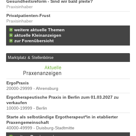
Gesundheitsreform - Sind wir bald pleite?
Praxisinhaber
Privatpatienten-Frust
Praxisinhaber
weitere aktuelle Themen
aktuelle Kleinanzeigen
zur Forenübersicht
Marktplatz & Stellenbörse
ErgoPraxis
Be
20000-29999 - Ahrensburg
Ber
Ergotherapeutische Praxis in Berlin zum 01.03.2027 zu
e
verkaufen
10000-19999 - Berlin
Starte als selbständige Ergotherapeut*in in etablierter
Praxengemeinschaft
40000-49999 - Duisburg-Stadtmitte