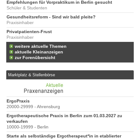
Empfehlungen für Vorpraktikum in Berlin gesucht
Schüler & Studenten
Gesundheitsreform - Sind wir bald pleite?
Praxisinhaber
Privatpatienten-Frust
Praxisinhaber
weitere aktuelle Themen
aktuelle Kleinanzeigen
zur Forenübersicht
Marktplatz & Stellenbörse
e
ErgoPraxis
Be
20000-29999 - Ahrensburg
Ber
Ergotherapeutische Praxis in Berlin zum 01.03.2027 zu
verkaufen
10000-19999 - Berlin
Starte als selbständige Ergotherapeut*in in etablierter