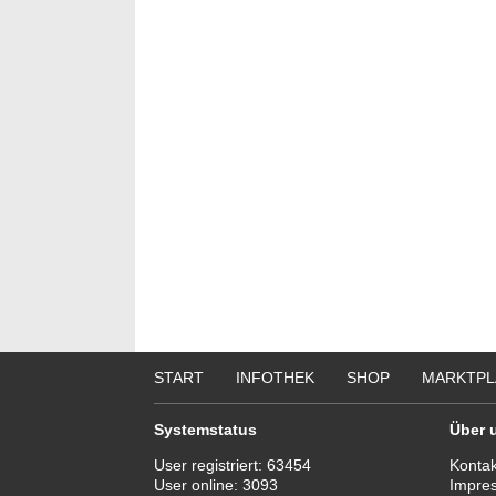
START
INFOTHEK
SHOP
MARKTPL
Systemstatus
Über 
User registriert:
63454
Kontak
User online:
3093
Impre