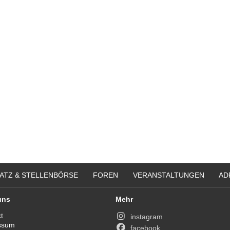
ATZ & STELLENBÖRSE
FOREN
VERANSTALTUNGEN
AD
uns
Mehr
t
instagram
ssum
facebook