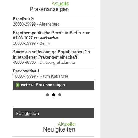
 in
ErgoPraxis
Bewerbung um einen P
em und
20000-29999 - Ahrensburg
September 2026
Berlin/ Mitte
Ergotherapeutische Praxis in Berlin zum
01.03.2027 zu verkaufen
weitere Praktiku
10000-19999 - Berlin
Starte als selbständige Ergotherapeut*in
er
in etablierter Praxengemeinschaft
40000-49999 - Duisburg-Stadtmitte
Praxisverkauf
70000-79999 - Raum Karlsruhe
weitere Praxisanzeigen
Neuigkeiten