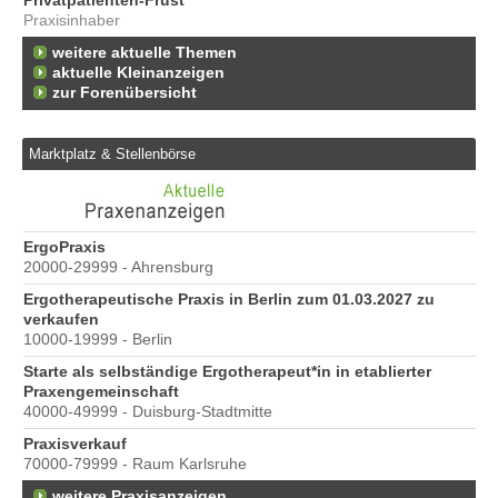
Privatpatienten-Frust
Praxisinhaber
weitere aktuelle Themen
aktuelle Kleinanzeigen
zur Forenübersicht
Marktplatz & Stellenbörse
ErgoPraxis
Be
20000-29999 - Ahrensburg
Ber
Ergotherapeutische Praxis in Berlin zum 01.03.2027 zu
e
verkaufen
10000-19999 - Berlin
Starte als selbständige Ergotherapeut*in in etablierter
Praxengemeinschaft
40000-49999 - Duisburg-Stadtmitte
Praxisverkauf
70000-79999 - Raum Karlsruhe
weitere Praxisanzeigen