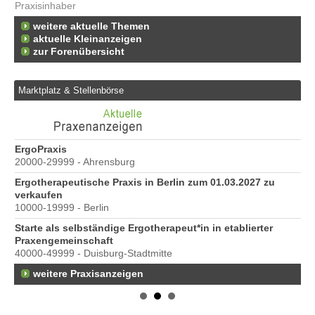
Praxisinhaber
weitere aktuelle Themen
aktuelle Kleinanzeigen
zur Forenübersicht
Marktplatz & Stellenbörse
im
ErgoPraxis
Be
20000-29999 - Ahrensburg
Ber
Ergotherapeutische Praxis in Berlin zum 01.03.2027 zu
g
verkaufen
10000-19999 - Berlin
Starte als selbständige Ergotherapeut*in in etablierter
eld
Praxengemeinschaft
40000-49999 - Duisburg-Stadtmitte
weitere Praxisanzeigen