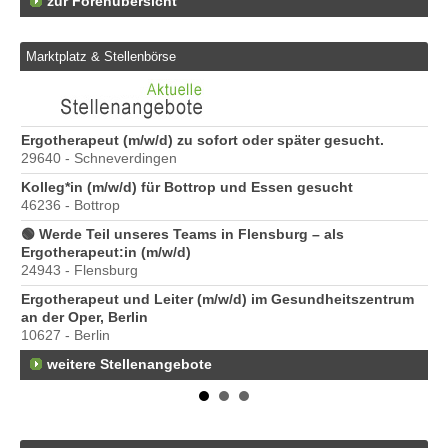
zur Forenübersicht
Marktplatz & Stellenbörse
6
Ergotherapeut (m/w/d) zu sofort oder später gesucht.
Er
29640 - Schneverdingen
20
Kolleg*in (m/w/d) für Bottrop und Essen gesucht
Er
46236 - Bottrop
ve
10
🟢 Werde Teil unseres Teams in Flensburg – als
Ergotherapeut:in (m/w/d)
St
24943 - Flensburg
Pr
40
Ergotherapeut und Leiter (m/w/d) im Gesundheitszentrum
an der Oper, Berlin
10627 - Berlin
weitere Stellenangebote