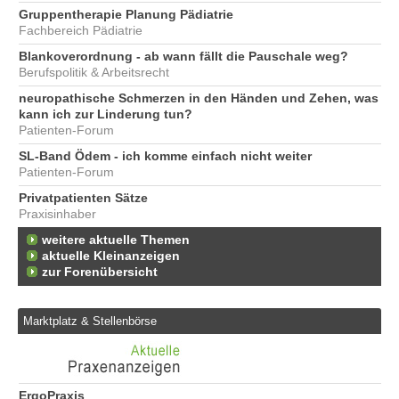
Gruppentherapie Planung Pädiatrie
Fachbereich Pädiatrie
Blankoverordnung - ab wann fällt die Pauschale weg?
Berufspolitik & Arbeitsrecht
neuropathische Schmerzen in den Händen und Zehen, was
kann ich zur Linderung tun?
Patienten-Forum
SL-Band Ödem - ich komme einfach nicht weiter
Patienten-Forum
Privatpatienten Sätze
Praxisinhaber
weitere aktuelle Themen
aktuelle Kleinanzeigen
zur Forenübersicht
Marktplatz & Stellenbörse
e
ErgoPraxis
Be