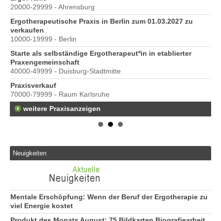
20000-29999 - Ahrensburg
Ber
Ergotherapeutische Praxis in Berlin zum 01.03.2027 zu
verkaufen
10000-19999 - Berlin
Starte als selbständige Ergotherapeut*in in etablierter
Praxengemeinschaft
40000-49999 - Duisburg-Stadtmitte
s
Praxisverkauf
70000-79999 - Raum Karlsruhe
weitere Praxisanzeigen
Neuigkeiten
Mentale Erschöpfung: Wenn der Beruf der Ergotherapie zu
viel Energie kostet
Produkt des Monats August: 75 Bildkarten Biografiearbeit