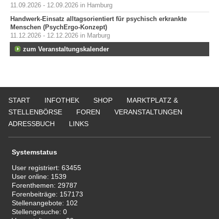
11.09.2026 - 12.09.2026 in Hamburg
Handwerk-Einsatz alltagsorientiert für psychisch erkrankte
Menschen (PsychErgo-Konzept)
11.12.2026 - 12.12.2026 in Marburg
zum Veranstaltungskalender
START
INFOTHEK
SHOP
MARKTPLATZ &
STELLENBÖRSE
FOREN
VERANSTALTUNGEN
ADRESSBUCH
LINKS
Systemstatus
User registriert:
63455
User online:
1539
Forenthemen:
29787
Forenbeiträge:
157173
Stellenangebote:
102
Stellengesuche:
0