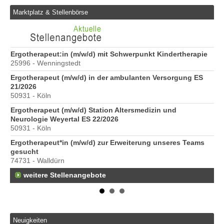
Marktplatz & Stellenbörse
6
Ergotherapeut:in (m/w/d) mit Schwerpunkt Kindertherapie
Er
25996 - Wenningstedt
20
Ergotherapeut (m/w/d) in der ambulanten Versorgung ES
Er
21/2026
ve
50931 - Köln
10
Ergotherapeut (m/w/d) Station Altersmedizin und
St
Neurologie Weyertal ES 22/2026
Pr
50931 - Köln
40
Ergotherapeut*in (m/w/d) zur Erweiterung unseres Teams
Pr
gesucht
70
74731 - Walldürn
weitere Stellenangebote
Neuigkeiten