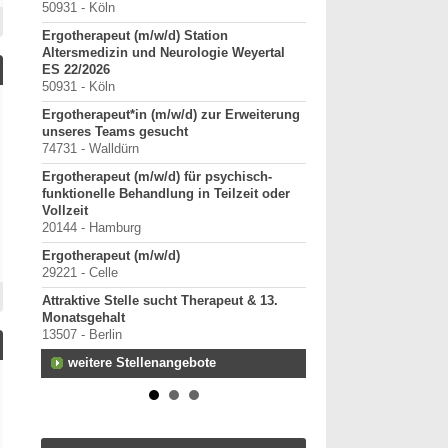
50931 - Köln
Starte als selbständig
Ergotherapeut (m/w/d) Station
in etablierter Praxeng
Altersmedizin und Neurologie Weyertal
40000-49999 - Duisburg-
ES 22/2026
Praxisverkauf
50931 - Köln
70000-79999 - Raum Kar
Ergotherapeut*in (m/w/d) zur Erweiterung
weitere Praxisanz
unseres Teams gesucht
74731 - Walldürn
Ergotherapeut (m/w/d) für psychisch-
funktionelle Behandlung in Teilzeit oder
Vollzeit
20144 - Hamburg
Ergotherapeut (m/w/d)
29221 - Celle
Attraktive Stelle sucht Therapeut & 13.
Monatsgehalt
13507 - Berlin
weitere Stellenangebote