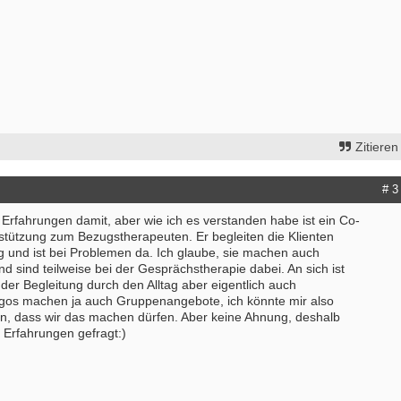
Zitieren
# 3
Erfahrungen damit, aber wie ich es verstanden habe ist ein Co-
stützung zum Bezugstherapeuten. Er begleiten die Klienten
ag und ist bei Problemen da. Ich glaube, sie machen auch
 sind teilweise bei der Gesprächstherapie dabei. An sich ist
er Begleitung durch den Alltag aber eigentlich auch
gos machen ja auch Gruppenangebote, ich könnte mir also
en, dass wir das machen dürfen. Aber keine Ahnung, deshalb
Bewerbung um einen Praktikumspla
 Erfahrungen gefragt:)
September 2026
Berlin/ Mitte
weitere Praktikumsgesuche