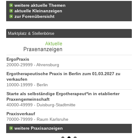
weitere aktuelle Themen
aktuelle Kleinanzeigen
zur Forenübersicht
Marktplatz & Stellenbörse
e
ErgoPraxis
Be
20000-29999 - Ahrensburg
Ber
Ergotherapeutische Praxis in Berlin zum 01.03.2027 zu
verkaufen
10000-19999 - Berlin
Starte als selbständige Ergotherapeut*in in etablierter
Praxengemeinschaft
40000-49999 - Duisburg-Stadtmitte
s
Praxisverkauf
70000-79999 - Raum Karlsruhe
weitere Praxisanzeigen