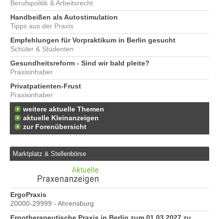
Berufspolitik & Arbeitsrecht
Handbeißen als Autostimulation
Tipps aus der Praxis
Empfehlungen für Vorpraktikum in Berlin gesucht
Schüler & Studenten
Gesundheitsreform - Sind wir bald pleite?
Praxisinhaber
Privatpatienten-Frust
Praxisinhaber
weitere aktuelle Themen
aktuelle Kleinanzeigen
zur Forenübersicht
Marktplatz & Stellenbörse
e
ErgoPraxis
Be
20000-29999 - Ahrensburg
Ber
Ergotherapeutische Praxis in Berlin zum 01.03.2027 zu