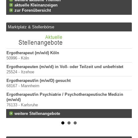
aktuelle Kleinanzeigen
zur Forenübersicht
Marktplatz & Stellenbörse
Ergotherapeut (m/w/d) Köln
Er
50996 - Köln
200
Ergotherapeuten (m/w/d) in Voll- oder Teilzeit und unbefristet
Er
25524 - Itzehoe
100
Ergotherapeut/in (m/w/D) gesucht
Sta
68167 - Mannheim
Pr
400
Ergotherapeut/in Psychiatrie / Psychotherapeutische Medizin
(m/w/d)
Pr
76133 - Karlsruhe
70
weitere Stellenangebote