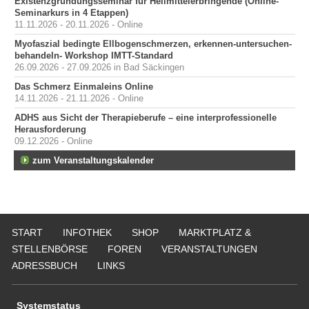
Existenzgründungsseminar für Heilmittelerbringende (Online-
Seminarkurs in 4 Etappen)
11.11.2026 - 20.11.2026 - Online
Myofaszial bedingte Ellbogenschmerzen, erkennen-untersuchen-
behandeln- Workshop IMTT-Standard
26.09.2026 - 27.09.2026 in Bad Säckingen
Das Schmerz Einmaleins Online
14.11.2026 - 21.11.2026 - Online
ADHS aus Sicht der Therapieberufe – eine interprofessionelle
Herausforderung
09.12.2026 - Online
zum Veranstaltungskalender
START
INFOTHEK
SHOP
MARKTPLATZ &
STELLENBÖRSE
FOREN
VERANSTALTUNGEN
ADRESSBUCH
LINKS
Systemstatus