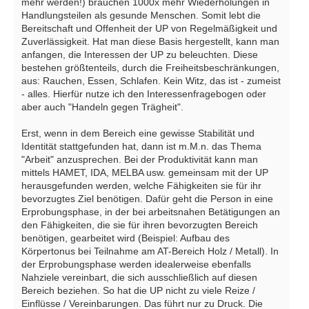
mehr werden!) brauchen 1000x mehr Wiederholungen in
Handlungsteilen als gesunde Menschen. Somit lebt die
Bereitschaft und Offenheit der UP von Regelmäßigkeit und
Zuverlässigkeit. Hat man diese Basis hergestellt, kann man
anfangen, die Interessen der UP zu beleuchten. Diese
bestehen größtenteils, durch die Freiheitsbeschränkungen,
aus: Rauchen, Essen, Schlafen. Kein Witz, das ist - zumeist
- alles. Hierfür nutze ich den Interessenfragebogen oder
aber auch "Handeln gegen Trägheit".
Erst, wenn in dem Bereich eine gewisse Stabilität und
Identität stattgefunden hat, dann ist m.M.n. das Thema
"Arbeit" anzusprechen. Bei der Produktivität kann man
mittels HAMET, IDA, MELBA usw. gemeinsam mit der UP
herausgefunden werden, welche Fähigkeiten sie für ihr
bevorzugtes Ziel benötigen. Dafür geht die Person in eine
Erprobungsphase, in der bei arbeitsnahen Betätigungen an
den Fähigkeiten, die sie für ihren bevorzugten Bereich
benötigen, gearbeitet wird (Beispiel: Aufbau des
Körpertonus bei Teilnahme am AT-Bereich Holz / Metall). In
der Erprobungsphase werden idealerweise ebenfalls
Nahziele vereinbart, die sich ausschließlich auf diesen
Bereich beziehen. So hat die UP nicht zu viele Reize /
Einflüsse / Vereinbarungen. Das führt nur zu Druck. Die