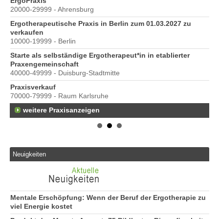
ErgoPraxis
Be
20000-29999 - Ahrensburg
Ber
Ergotherapeutische Praxis in Berlin zum 01.03.2027 zu
e
verkaufen
10000-19999 - Berlin
Starte als selbständige Ergotherapeut*in in etablierter
Praxengemeinschaft
40000-49999 - Duisburg-Stadtmitte
Praxisverkauf
70000-79999 - Raum Karlsruhe
weitere Praxisanzeigen
s
Neuigkeiten
Mentale Erschöpfung: Wenn der Beruf der Ergotherapie zu
viel Energie kostet