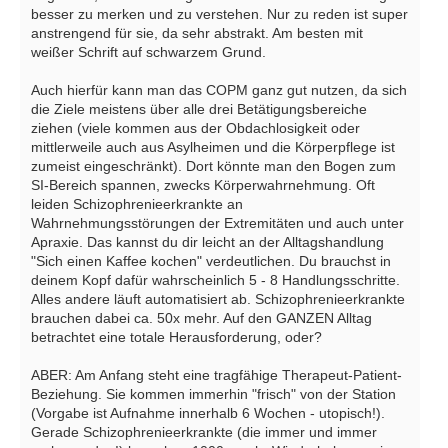
besser zu merken und zu verstehen. Nur zu reden ist super
anstrengend für sie, da sehr abstrakt. Am besten mit
weißer Schrift auf schwarzem Grund.
Auch hierfür kann man das COPM ganz gut nutzen, da sich
die Ziele meistens über alle drei Betätigungsbereiche
ziehen (viele kommen aus der Obdachlosigkeit oder
mittlerweile auch aus Asylheimen und die Körperpflege ist
zumeist eingeschränkt). Dort könnte man den Bogen zum
SI-Bereich spannen, zwecks Körperwahrnehmung. Oft
leiden Schizophrenieerkrankte an
Wahrnehmungsstörungen der Extremitäten und auch unter
Apraxie. Das kannst du dir leicht an der Alltagshandlung
"Sich einen Kaffee kochen" verdeutlichen. Du brauchst in
deinem Kopf dafür wahrscheinlich 5 - 8 Handlungsschritte.
Alles andere läuft automatisiert ab. Schizophrenieerkrankte
brauchen dabei ca. 50x mehr. Auf den GANZEN Alltag
betrachtet eine totale Herausforderung, oder?
ABER: Am Anfang steht eine tragfähige Therapeut-Patient-
Beziehung. Sie kommen immerhin "frisch" von der Station
(Vorgabe ist Aufnahme innerhalb 6 Wochen - utopisch!).
Gerade Schizophrenieerkrankte (die immer und immer