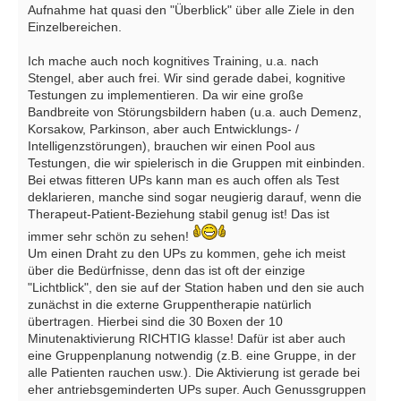
Aufnahme hat quasi den "Überblick" über alle Ziele in den
Einzelbereichen.
Ich mache auch noch kognitives Training, u.a. nach
Stengel, aber auch frei. Wir sind gerade dabei, kognitive
Testungen zu implementieren. Da wir eine große
Bandbreite von Störungsbildern haben (u.a. auch Demenz,
Korsakow, Parkinson, aber auch Entwicklungs- /
Intelligenzstörungen), brauchen wir einen Pool aus
Testungen, die wir spielerisch in die Gruppen mit einbinden.
Bei etwas fitteren UPs kann man es auch offen als Test
deklarieren, manche sind sogar neugierig darauf, wenn die
Therapeut-Patient-Beziehung stabil genug ist! Das ist
immer sehr schön zu sehen!
Um einen Draht zu den UPs zu kommen, gehe ich meist
über die Bedürfnisse, denn das ist oft der einzige
"Lichtblick", den sie auf der Station haben und den sie auch
zunächst in die externe Gruppentherapie natürlich
übertragen. Hierbei sind die 30 Boxen der 10
Minutenaktivierung RICHTIG klasse! Dafür ist aber auch
eine Gruppenplanung notwendig (z.B. eine Gruppe, in der
alle Patienten rauchen usw.). Die Aktivierung ist gerade bei
eher antriebsgeminderten UPs super. Auch Genussgruppen