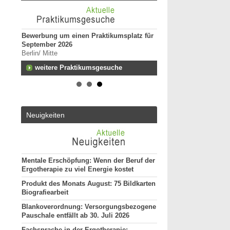
Bewerbung um einen Praktikumsplatz für
Ergotherapeut:in (m/w
September 2026
Kindertherapie
Berlin/ Mitte
25996 - Wenningstedt
n zum
weitere Praktikumsgesuche
Ergotherapeut (m/w/d)
Versorgung ES 21/202
50931 - Köln
ut*in
Ergotherapeut (m/w/d)
Altersmedizin und Neu
Neuigkeiten
ES 22/2026
50931 - Köln
Ergotherapeut*in (m/w
unseres Teams gesuch
74731 - Walldürn
Mentale Erschöpfung: Wenn der Beruf der
Ergotherapie zu viel Energie kostet
weitere Stellenan
Produkt des Monats August: 75 Bildkarten
Biografiearbeit
Blankoverordnung: Versorgungsbezogene
Pauschale entfällt ab 30. Juli 2026