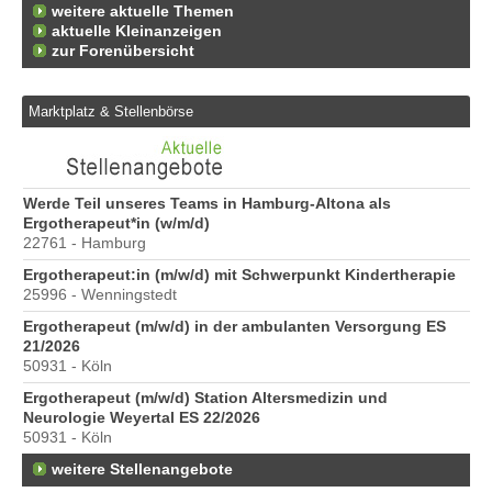
weitere aktuelle Themen
aktuelle Kleinanzeigen
zur Forenübersicht
Marktplatz & Stellenbörse
6
Werde Teil unseres Teams in Hamburg-Altona als
Er
Ergotherapeut*in (w/m/d)
20
22761 - Hamburg
Er
Ergotherapeut:in (m/w/d) mit Schwerpunkt Kindertherapie
ve
25996 - Wenningstedt
10
Ergotherapeut (m/w/d) in der ambulanten Versorgung ES
St
21/2026
Pr
50931 - Köln
40
Ergotherapeut (m/w/d) Station Altersmedizin und
Pr
Neurologie Weyertal ES 22/2026
70
50931 - Köln
weitere Stellenangebote