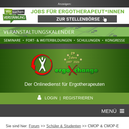
Anzeigen:
Der Onlinedienst für Ergotherapeuten
LOGIN | REGISTRIEREN
MENÜ
Sie sind hier:
Forum
>>
Schüler & Studenten
>> CMOP & CMOP-E