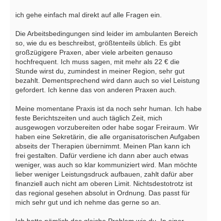
ich gehe einfach mal direkt auf alle Fragen ein.
Die Arbeitsbedingungen sind leider im ambulanten Bereich
so, wie du es beschreibst, größtenteils üblich. Es gibt
großzügigere Praxen, aber viele arbeiten genauso
hochfrequent. Ich muss sagen, mit mehr als 22 € die
Stunde wirst du, zumindest in meiner Region, sehr gut
bezahlt. Dementsprechend wird dann auch so viel Leistung
gefordert. Ich kenne das von anderen Praxen auch.
Meine momentane Praxis ist da noch sehr human. Ich habe
feste Berichtszeiten und auch täglich Zeit, mich
ausgewogen vorzubereiten oder habe sogar Freiraum. Wir
haben eine Sekretärin, die alle organisatorischen Aufgaben
abseits der Therapien übernimmt. Meinen Plan kann ich
frei gestalten. Dafür verdiene ich dann aber auch etwas
weniger, was auch so klar kommuniziert wird. Man möchte
lieber weniger Leistungsdruck aufbauen, zahlt dafür aber
finanziell auch nicht am oberen Limit. Nichtsdestotrotz ist
das regional gesehen absolut in Ordnung. Das passt für
mich sehr gut und ich nehme das gerne so an.
Ich hatte nämlich das gleiche Problem wie du. In einer