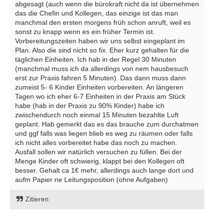
abgesagt (auch wenn die bürokraft nicht da ist übernehmen
das die Chefin und Kollegen, das einzige ist das man
manchmal den ersten morgens früh schon anruft, weil es
sonst zu knapp wenn es ein früher Termin ist.
Vorbereitungszeiten haben wir uns selbst eingeplant im
Plan. Also die sind nicht so fix. Eher kurz gehalten für die
täglichen Einheiten. Ich hab in der Regel 30 Minuten
(manchmal muss ich da allerdings von nem hausbesuch
erst zur Praxis fahren 5 Minuten). Das dann muss dann
zumeist 5- 6 Kinder Einheiten vorbereiten. An längeren
Tagen wo ich eher 6-7 Einheiten in der Praxis am Stück
habe (hab in der Praxis zu 90% Kinder) habe ich
zwischendurch noch einmal 15 Minuten bezahlte Luft
geplant. Hab gemerkt das es das brauche zum durchatmen
und ggf falls was liegen blieb es weg zu räumen oder falls
ich nicht alles vorbereitet habe das noch zu machen.
Ausfall sollen wir natürlich versuchen zu füllen. Bei der
Menge Kinder oft schwierig, klappt bei den Kollegen oft
besser. Gehalt ca 1€ mehr, allerdings auch lange dort und
aufm Papier ne Leitungsposition (ohne Aufgaben)
Zitieren