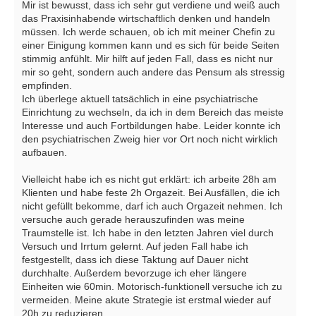
Mir ist bewusst, dass ich sehr gut verdiene und weiß auch
das Praxisinhabende wirtschaftlich denken und handeln
müssen. Ich werde schauen, ob ich mit meiner Chefin zu
einer Einigung kommen kann und es sich für beide Seiten
stimmig anfühlt. Mir hilft auf jeden Fall, dass es nicht nur
mir so geht, sondern auch andere das Pensum als stressig
empfinden.
Ich überlege aktuell tatsächlich in eine psychiatrische
Einrichtung zu wechseln, da ich in dem Bereich das meiste
Interesse und auch Fortbildungen habe. Leider konnte ich
den psychiatrischen Zweig hier vor Ort noch nicht wirklich
aufbauen.
Vielleicht habe ich es nicht gut erklärt: ich arbeite 28h am
Klienten und habe feste 2h Orgazeit. Bei Ausfällen, die ich
nicht gefüllt bekomme, darf ich auch Orgazeit nehmen. Ich
versuche auch gerade herauszufinden was meine
Traumstelle ist. Ich habe in den letzten Jahren viel durch
Versuch und Irrtum gelernt. Auf jeden Fall habe ich
festgestellt, dass ich diese Taktung auf Dauer nicht
durchhalte. Außerdem bevorzuge ich eher längere
Einheiten wie 60min. Motorisch-funktionell versuche ich zu
vermeiden. Meine akute Strategie ist erstmal wieder auf
20h zu reduzieren.