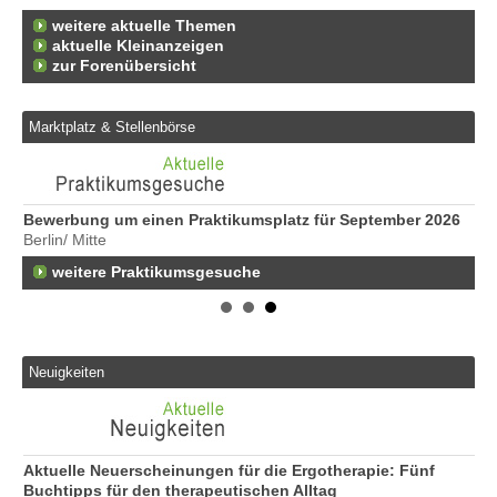
weitere aktuelle Themen
aktuelle Kleinanzeigen
zur Forenübersicht
Marktplatz & Stellenbörse
Bewerbung um einen Praktikumsplatz für September 2026
Er
Berlin/ Mitte
29
weitere Praktikumsgesuche
Ko
46
🟢
Er
24
Neuigkeiten
Er
an
10
ER
Aktuelle Neuerscheinungen für die Ergotherapie: Fünf
Unb
Buchtipps für den therapeutischen Alltag