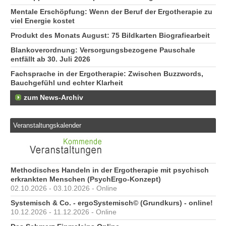
76
Mentale Erschöpfung: Wenn der Beruf der Ergotherapie zu
Er
viel Energie kostet
Br
Produkt des Monats August: 75 Bildkarten Biografiearbeit
79
Blankoverordnung: Versorgungsbezogene Pauschale
Er
entfällt ab 30. Juli 2026
Kr
51
Fachsprache in der Ergotherapie: Zwischen Buzzwords,
Bauchgefühl und echter Klarheit
zum News-Archiv
Veranstaltungskalender
Methodisches Handeln in der Ergotherapie mit psychisch
erkrankten Menschen (PsychErgo-Konzept)
02.10.2026 - 03.10.2026 - Online
Systemisch & Co. - ergoSystemisch© (Grundkurs) - online!
10.12.2026 - 11.12.2026 - Online