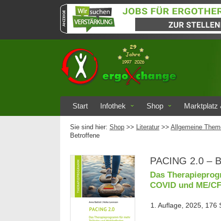
Start
Infothek
Shop
Marktplatz 
Sie sind hier:
Shop
>>
Literatur
>>
Allgemeine Them
Betroffene
PACING 2.0 – Be
Das Therapieprog
COVID und ME/C
1. Auflage, 2025, 176 