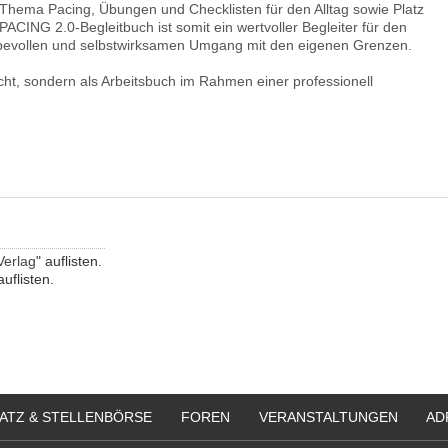
um Thema Pacing, Übungen und Checklisten für den Alltag sowie Platz
CING 2.0-Begleitbuch ist somit ein wertvoller Begleiter für den
liebevollen und selbstwirksamen Umgang mit den eigenen Grenzen.
dacht, sondern als Arbeitsbuch im Rahmen einer professionell
Verlag
" auflisten.
auflisten.
ATZ & STELLENBÖRSE
FOREN
VERANSTALTUNGEN
AD