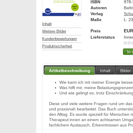
ISBN
978-
Autoren
Batti
Verlag
Schu
Maße
L:
2
Inhalt
Preis
EUR
Weitere Bilder
Lieferstatus
Inne
Kundenbewertungen
Produktsicherheit
Artikelbeschreibung
Inhalt
Bilder
Wie kann ich mit meiner Energie besse
Was hilft mir, meine Belastungsgrenze
Und wie gelingt es, trotz Einschränku
Diese und viele weitere Fragen rund um da
und praxisnah bearbeitet. Das Buch unterstütz
den Alltag. Es wurde speziell für Menschen
Therapeut:innen an einem achtsamen Umgang 
fachlichem Austausch, Erkenntnissen aus Pr