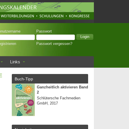
enutzername
Passwort
gistrieren
Passwort vergessen?
Links
E
Buch-Tipp
Ganzheitlich aktivieren Band
2
Schlütersche Fachmedien
GmbH, 2017