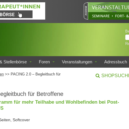
B
Re
& Stellenbörse
Foren
Veranstaltungen
Adressbuch
en
>> PACING 2.0 – Begleitbuch für
SHOPSUCH
gleitbuch für Betroffene
ramm für mehr Teilhabe und Wohlbefinden bei Post-
FS
Seiten, Softcover