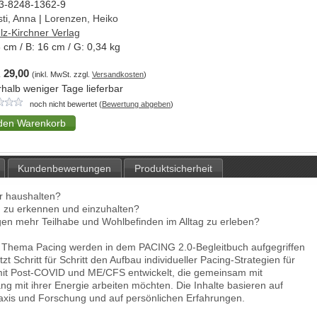
3-8248-1362-9
sti, Anna
|
Lorenzen, Heiko
lz-Kirchner Verlag
3
cm / B:
16
cm / G:
0,34
kg
 29,00
(inkl. MwSt. zzgl.
Versandkosten
)
rhalb weniger Tage lieferbar
noch nicht bewertet (
Bewertung abgeben
)
Kundenbewertungen
Produktsicherheit
r haushalten?
n zu erkennen und einzuhalten?
ngen mehr Teilhabe und Wohlbefinden im Alltag zu erleben?
s Thema Pacing werden in dem PACING 2.0-Begleitbuch aufgegriffen
t Schritt für Schritt den Aufbau individueller Pacing-Strategien für
 mit Post-COVID und ME/CFS entwickelt, die gemeinsam mit
mit ihrer Energie arbeiten möchten. Die Inhalte basieren auf
axis und Forschung und auf persönlichen Erfahrungen.