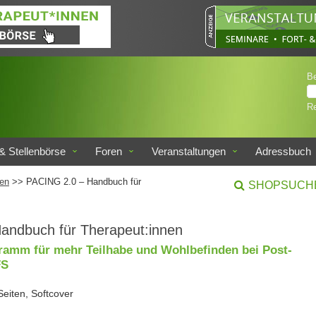
B
Re
& Stellenbörse
Foren
Veranstaltungen
Adressbuch
en
>> PACING 2.0 – Handbuch für
SHOPSUCH
andbuch für Therapeut:innen
ramm für mehr Teilhabe und Wohlbefinden bei Post-
FS
Seiten, Softcover