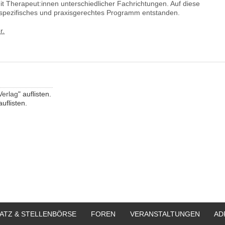
t Therapeut:innen unterschiedlicher Fachrichtungen. Auf diese
penspezifisches und praxisgerechtes Programm entstanden.
r.
Verlag
" auflisten.
auflisten.
ATZ & STELLENBÖRSE
FOREN
VERANSTALTUNGEN
AD