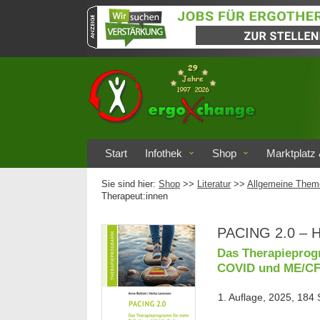
Start
Infothek
Shop
Marktplatz 
Sie sind hier:
Shop
>>
Literatur
>>
Allgemeine Them
Therapeut:innen
PACING 2.0 – H
Das Therapieprog
COVID und ME/C
1. Auflage, 2025, 184 