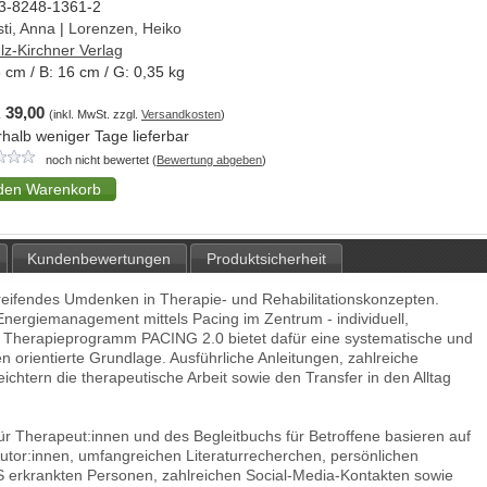
3-8248-1361-2
sti, Anna
|
Lorenzen, Heiko
lz-Kirchner Verlag
3
cm / B:
16
cm / G:
0,35
kg
 39,00
(inkl. MwSt. zzgl.
Versandkosten
)
rhalb weniger Tage lieferbar
noch nicht bewertet (
Bewertung abgeben
)
Kundenbewertungen
Produktsicherheit
reifendes Umdenken in Therapie- und Rehabilitationskonzepten.
t Energiemanagement mittels Pacing im Zentrum - individuell,
Das Therapieprogramm PACING 2.0 bietet dafür eine systematische und
n orientierte Grundlage. Ausführliche Anleitungen, zahlreiche
eichtern die therapeutische Arbeit sowie den Transfer in den Alltag
r Therapeut:innen und des Begleitbuchs für Betroffene basieren auf
utor:innen, umfangreichen Literaturrecherchen, persönlichen
erkrankten Personen, zahlreichen Social-Media-Kontakten sowie