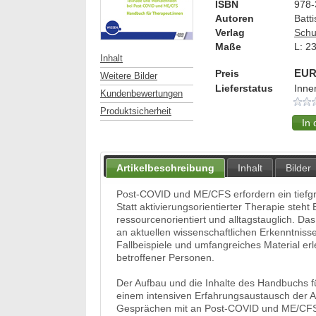
ISBN
978-
Autoren
Batti
Verlag
Schu
Maße
L:
2
Inhalt
Preis
EUR
Weitere Bilder
Lieferstatus
Inne
Kundenbewertungen
Produktsicherheit
Artikelbeschreibung
Inhalt
Bilder
Post-COVID und ME/CFS erfordern ein tiefg
Statt aktivierungsorientierter Therapie steh
ressourcenorientiert und alltagstauglich. 
an aktuellen wissenschaftlichen Erkenntnisse
Fallbeispiele und umfangreiches Material erl
betroffener Personen.
Der Aufbau und die Inhalte des Handbuchs fü
einem intensiven Erfahrungsaustausch der A
Gesprächen mit an Post-COVID und ME/CFS 