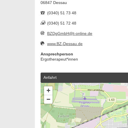
06847 Dessau
(0340) 51 73 48
(0340) 51 72 48
BZDgGmbH@t-online.de
www.BZ-Dessau.de
Ansprechperson
Ergotherapeut*innen
Anfahrt
+
−