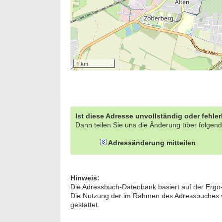
1 km
Ist diese Adresse unvollständig oder fehle
Dann teilen Sie uns die Änderung über folgend
Adressänderung mitteilen
Hinweis:
Die Adressbuch-Datenbank basiert auf der Ergo
Die Nutzung der im Rahmen des Adressbuches ver
gestattet.