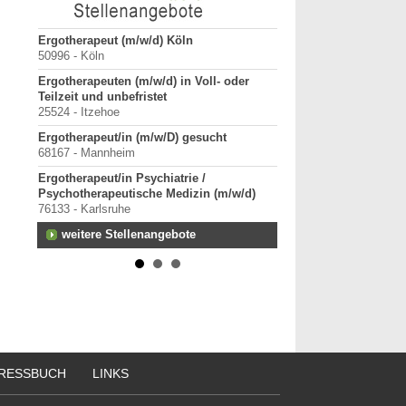
tz für
Ergotherapeut (m/w/d) Köln
ErgoPraxis
50996 - Köln
20000-29999 - Ahrensbu
Ergotherapeuten (m/w/d) in Voll- oder
Ergotherapeutische Pr
Teilzeit und unbefristet
01.03.2027 zu verkaufe
25524 - Itzehoe
10000-19999 - Berlin
Ergotherapeut/in (m/w/D) gesucht
Starte als selbständig
68167 - Mannheim
in etablierter Praxeng
40000-49999 - Duisburg-
Ergotherapeut/in Psychiatrie /
Psychotherapeutische Medizin (m/w/d)
Praxisverkauf
76133 - Karlsruhe
70000-79999 - Raum Kar
weitere Stellenangebote
weitere Praxisanz
RESSBUCH
LINKS