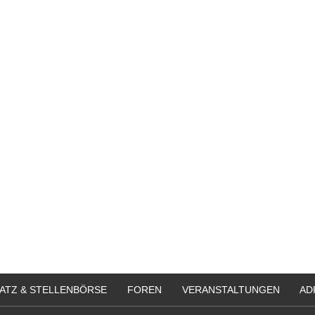
Bewerbung um einen Praktikumspla
September 2026
Berlin/ Mitte
weitere Praktikumsgesuche
ATZ & STELLENBÖRSE
FOREN
VERANSTALTUNGEN
AD