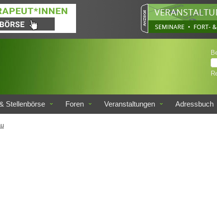
B
Re
& Stellenbörse
Foren
Veranstaltungen
Adressbuch
au