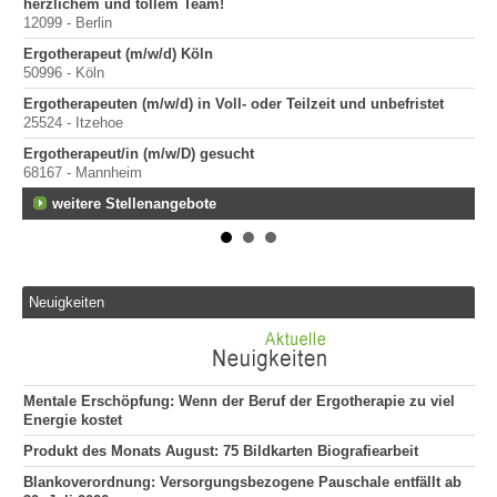
herzlichem und tollem Team!
200
12099 - Berlin
Er
Ergotherapeut (m/w/d) Köln
100
50996 - Köln
Sta
Ergotherapeuten (m/w/d) in Voll- oder Teilzeit und unbefristet
Pr
25524 - Itzehoe
400
Ergotherapeut/in (m/w/D) gesucht
Pr
68167 - Mannheim
70
weitere Stellenangebote
Neuigkeiten
Mentale Erschöpfung: Wenn der Beruf der Ergotherapie zu viel
Energie kostet
Produkt des Monats August: 75 Bildkarten Biografiearbeit
Blankoverordnung: Versorgungsbezogene Pauschale entfällt ab