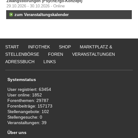
Zwangsstörungen (PsychErgo-Konzept)
29.10.2026 - 30.10.2026 - Online
zum Veranstaltungskalender
START
INFOTHEK
SHOP
MARKTPLATZ &
STELLENBÖRSE
FOREN
VERANSTALTUNGEN
ADRESSBUCH
LINKS
Systemstatus
User registriert:
63454
User online:
1852
Forenthemen:
29787
Forenbeiträge:
157173
Stellenangebote:
102
Stellengesuche:
0
Veranstaltungen:
39
Über uns