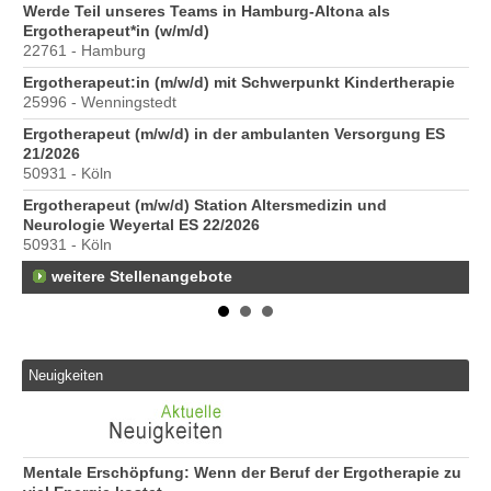
6
Werde Teil unseres Teams in Hamburg-Altona als
Er
Ergotherapeut*in (w/m/d)
20
22761 - Hamburg
Er
Ergotherapeut:in (m/w/d) mit Schwerpunkt Kindertherapie
ve
25996 - Wenningstedt
10
Ergotherapeut (m/w/d) in der ambulanten Versorgung ES
St
21/2026
Pr
50931 - Köln
40
Ergotherapeut (m/w/d) Station Altersmedizin und
Pr
Neurologie Weyertal ES 22/2026
70
50931 - Köln
weitere Stellenangebote
Neuigkeiten
Mentale Erschöpfung: Wenn der Beruf der Ergotherapie zu