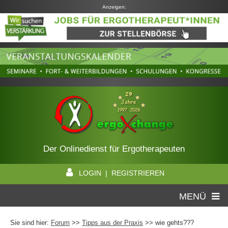
Anzeigen:
Der Onlinedienst für Ergotherapeuten
LOGIN | REGISTRIEREN
MENÜ
Sie sind hier:
Forum
>>
Tipps aus der Praxis
>> wie gehts???