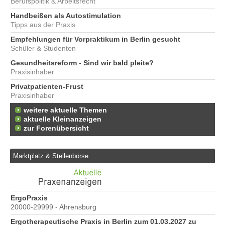
Berufspolitik & Arbeitsrecht
Handbeißen als Autostimulation
Tipps aus der Praxis
Empfehlungen für Vorpraktikum in Berlin gesucht
Schüler & Studenten
Gesundheitsreform - Sind wir bald pleite?
Praxisinhaber
Privatpatienten-Frust
Praxisinhaber
weitere aktuelle Themen
aktuelle Kleinanzeigen
zur Forenübersicht
Marktplatz & Stellenbörse
ErgoPraxis
Be
20000-29999 - Ahrensburg
Ber
Ergotherapeutische Praxis in Berlin zum 01.03.2027 zu