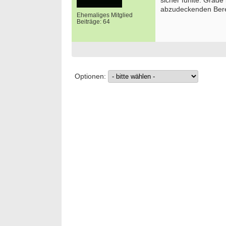
sicher fühlte. Grade
abzudeckenden Berei
Ehemaliges Mitglied
Beiträge: 64
Optionen: