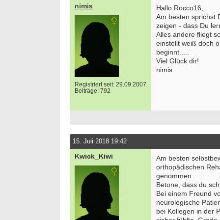
nimis
Hallo Rocco16,
Am besten sprichst 
zeigen - dass Du lern
Alles andere fliegt 
einstellt weiß doch 
beginnt.....
Viel Glück dir!
nimis
Registriert seit: 29.09.2007
Beiträge: 792
15. Juli 2018 19:42
Kwick_Kiwi
Am besten selbstbew
orthopädischen Reha
genommen.
Betone, dass du schne
Bei einem Freund vo
neurologische Patie
bei Kollegen in der 