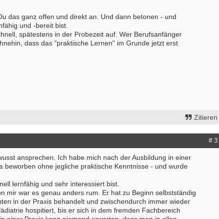
Du das ganz offen und direkt an. Und dann betonen - und
fähig und -bereit bist.
Bewerbung um einen Praktikumspla
schnell, spätestens in der Probezeit auf. Wer Berufsanfänger
September 2026
ohnehin, dass das "praktische Lernen" im Grunde jetzt erst
Berlin/ Mitte
weitere Praktikumsgesuche
Zitieren
# 3
usst ansprechen. Ich habe mich nach der Ausbildung in einer
 beworben ohne jegliche praktische Kenntnisse - und wurde
ll lernfähig und sehr interessiert bist.
n mir war es genau anders rum. Er hat zu Beginn selbstständig
nten in der Praxis behandelt und zwischendurch immer wieder
Pädiatrie hospitiert, bis er sich in dem fremden Fachbereich