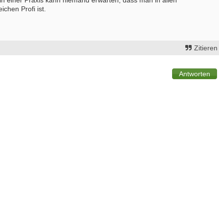
 in einer Praxis kann niemand erwarten, dass man in allen
chen Profi ist.
Zitieren