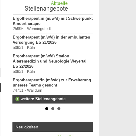
tz für
Ergotherapeut:in (m/w/d) mit Schwerpunkt
ErgoPraxis
Kindertherapie
20000-29999 - Ahrensbu
25996 - Wenningstedt
Ergotherapeutische Pr
Ergotherapeut (m/w/d) in der ambulanten
01.03.2027 zu verkaufe
Versorgung ES 21/2026
10000-19999 - Berlin
50931 - Köln
Starte als selbständig
Ergotherapeut (m/w/d) Station
in etablierter Praxeng
Altersmedizin und Neurologie Weyertal
40000-49999 - Duisburg-
ES 22/2026
Praxisverkauf
50931 - Köln
70000-79999 - Raum Kar
Ergotherapeut*in (m/w/d) zur Erweiterung
weitere Praxisanz
unseres Teams gesucht
74731 - Walldürn
weitere Stellenangebote
Neuigkeiten