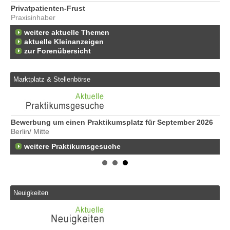
Privatpatienten-Frust
Praxisinhaber
weitere aktuelle Themen
aktuelle Kleinanzeigen
zur Forenübersicht
Marktplatz & Stellenbörse
Bewerbung um einen Praktikumsplatz für September 2026
Er
Berlin/ Mitte
25
weitere Praktikumsgesuche
Er
21
50
Er
Ne
Neuigkeiten
50
Er
ge