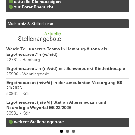
aktuelle Kleinanzeigen
zur Forenübersicht
Marktplatz & Stellenbörse
6
Werde Teil unseres Teams in Hamburg-Altona als
Er
Ergotherapeut*in (w/m/d)
20
22761 - Hamburg
Er
Ergotherapeut:in (m/w/d) mit Schwerpunkt Kindertherapie
ve
25996 - Wenningstedt
10
Ergotherapeut (m/w/d) in der ambulanten Versorgung ES
St
21/2026
Pr
50931 - Köln
40
Ergotherapeut (m/w/d) Station Altersmedizin und
Pr
Neurologie Weyertal ES 22/2026
70
50931 - Köln
weitere Stellenangebote