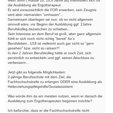
Mein Sohn ( Klasse 10, 15,5 Jahre alt) interessiert sich für
die Ausbildung als Ergotherapeut.
Er wird voraussichtlich die FOR erwerben, sein Zeugnis
wird aber niemanden "umhauen"...
Gemeinsam überlegen wir nun, ob es nicht allgemein
sinnvoll wäre, vor Beginn der Ausbildung ggf. 2Jahre
Berufskolleg dazwischen zu schieben...
Sein Interesse an dem Beruf ist groß, aber ganz allgemein
fühlt er sich noch nicht richtig "bereit" für's
Berufsleben...U18 ist vielleicht auch gar nicht so "gern
gesehen" bzw. nicht so ratsam?!
In den 2 Jahren Berufskolleg hätte er noch Zeit, sich
persönlich zu entwickeln und ggf. seinen Abschluss zu
verbessern...
Jetzt gibt es folgende Möglichkeiten:
2-jährige Berufsschule mit dem Ziel, die
Fachhochschulreife zu erlangen ODER eine Ausbildung als
Heilerziehungspflegehilfe/Sozialassistent.
Was würde ihm da am meisten nutzen, wenn er danach die
Ausbildung zum Ergotherapeuten beginnen möchte?
Ich befürchte, dass er die Fachhochschulreife nicht