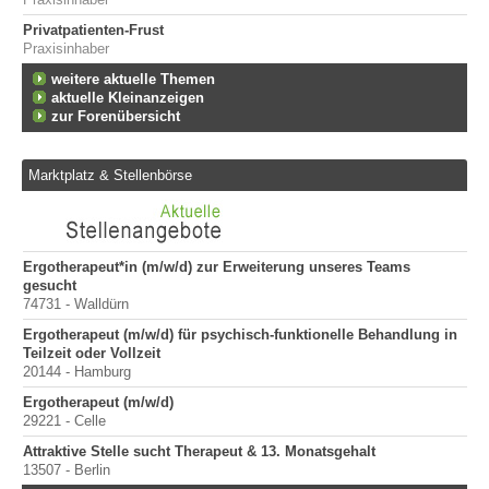
Privatpatienten-Frust
Praxisinhaber
weitere aktuelle Themen
aktuelle Kleinanzeigen
zur Forenübersicht
Marktplatz & Stellenbörse
Ergotherapeut*in (m/w/d) zur Erweiterung unseres Teams
Er
gesucht
200
74731 - Walldürn
Er
Ergotherapeut (m/w/d) für psychisch-funktionelle Behandlung in
100
Teilzeit oder Vollzeit
Sta
20144 - Hamburg
Pr
Ergotherapeut (m/w/d)
400
29221 - Celle
Pr
Attraktive Stelle sucht Therapeut & 13. Monatsgehalt
70
13507 - Berlin