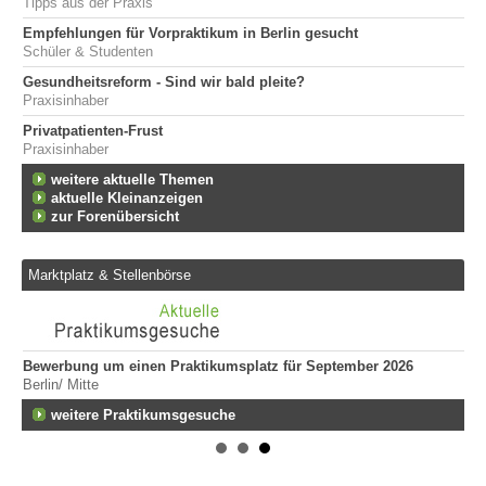
Tipps aus der Praxis
Empfehlungen für Vorpraktikum in Berlin gesucht
Schüler & Studenten
Gesundheitsreform - Sind wir bald pleite?
Praxisinhaber
Privatpatienten-Frust
Praxisinhaber
weitere aktuelle Themen
aktuelle Kleinanzeigen
zur Forenübersicht
Marktplatz & Stellenbörse
Bewerbung um einen Praktikumsplatz für September 2026
Er
Berlin/ Mitte
ge
747
fen
weitere Praktikumsgesuche
Er
Tei
20