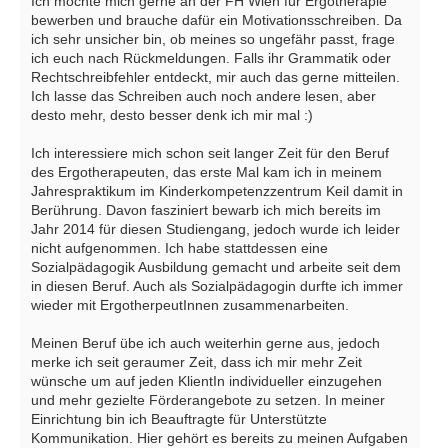
Ich möchte mich gerne an der FH Wien für Ergotherapie
bewerben und brauche dafür ein Motivationsschreiben. Da
ich sehr unsicher bin, ob meines so ungefähr passt, frage
ich euch nach Rückmeldungen. Falls ihr Grammatik oder
Rechtschreibfehler entdeckt, mir auch das gerne mitteilen.
Ich lasse das Schreiben auch noch andere lesen, aber
desto mehr, desto besser denk ich mir mal :)
Ich interessiere mich schon seit langer Zeit für den Beruf
des Ergotherapeuten, das erste Mal kam ich in meinem
Jahrespraktikum im Kinderkompetenzzentrum Keil damit in
Berührung. Davon fasziniert bewarb ich mich bereits im
Jahr 2014 für diesen Studiengang, jedoch wurde ich leider
nicht aufgenommen. Ich habe stattdessen eine
Sozialpädagogik Ausbildung gemacht und arbeite seit dem
in diesen Beruf. Auch als Sozialpädagogin durfte ich immer
wieder mit ErgotherpeutInnen zusammenarbeiten.
Meinen Beruf übe ich auch weiterhin gerne aus, jedoch
merke ich seit geraumer Zeit, dass ich mir mehr Zeit
wünsche um auf jeden KlientIn individueller einzugehen
und mehr gezielte Förderangebote zu setzen. In meiner
Einrichtung bin ich Beauftragte für Unterstützte
Kommunikation. Hier gehört es bereits zu meinen Aufgaben