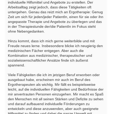
individuelle Hilfsmittel und Angebote zu erstellen. Der
Arbeitsalltag zeigt jedoch, dass diese Tätigkeiten oft
untergehen. Genau das reizt mich an Ergotherapie: Genug
Zeit um sich für jeden/jeder PatientIn, einen für sie oder ihn
angepasste Therapie und Angebote zu überlegen und das
in der Therapiestunde der/die PatientIn im Fokus steht
ohne Nebengedanken.
Hinzu kommt, dass ich mich gerne weiterbilde und mit
Freude neues lerne. Insbesondere blicke ich neugierig den
medizinischen Fächer entgegen. Aber auch die
Kombination aus medizinischer, therapeutischer und
sozialwissenschaftlicher Ansätze finde ich äußerst
spannend.
Viele Fähigkeiten die ich im jetzigen Beruf erworben oder
ausgebaut habe, erscheinen mir auch im Beruf des
Ergotherapeuten als wichtig. Mir fällt es beispielsweise
leicht, auf die individuellen Fähigkeiten und Bedürfnisse der
mir anvertrauten Personen einzugehen. Mir macht es Spaß
den Menschen mit all seinen Stärken und Defizite zu sehen
und darauf aufbauend individuelle Förderungen zu
entwickeln und diese anzuwenden, aber auch geeignete
Hilfsmittel zu finden und dabei die ganze Umwelt mit