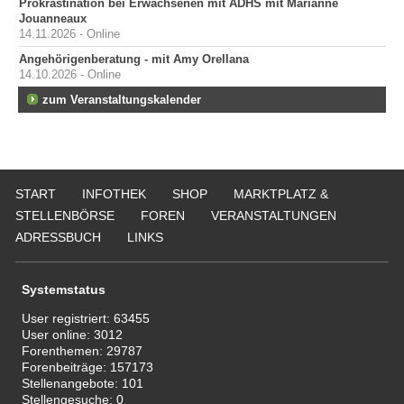
Prokrastination bei Erwachsenen mit ADHS mit Marianne
Jouanneaux
14.11.2026 - Online
Angehörigenberatung - mit Amy Orellana
14.10.2026 - Online
zum Veranstaltungskalender
START
INFOTHEK
SHOP
MARKTPLATZ &
STELLENBÖRSE
FOREN
VERANSTALTUNGEN
ADRESSBUCH
LINKS
Systemstatus
User registriert:
63455
User online:
3012
Forenthemen:
29787
Forenbeiträge:
157173
Stellenangebote:
101
Stellengesuche:
0