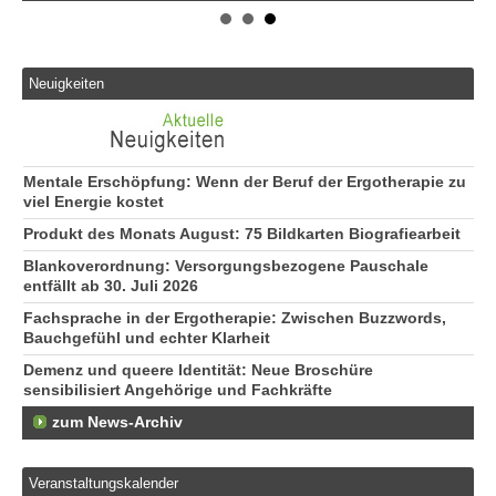
Er
25
Er
21
Neuigkeiten
50
Er
Ne
50
Mentale Erschöpfung: Wenn der Beruf der Ergotherapie zu
viel Energie kostet
Produkt des Monats August: 75 Bildkarten Biografiearbeit
Blankoverordnung: Versorgungsbezogene Pauschale
entfällt ab 30. Juli 2026
Fachsprache in der Ergotherapie: Zwischen Buzzwords,
Bauchgefühl und echter Klarheit
Demenz und queere Identität: Neue Broschüre
sensibilisiert Angehörige und Fachkräfte
zum News-Archiv
Veranstaltungskalender