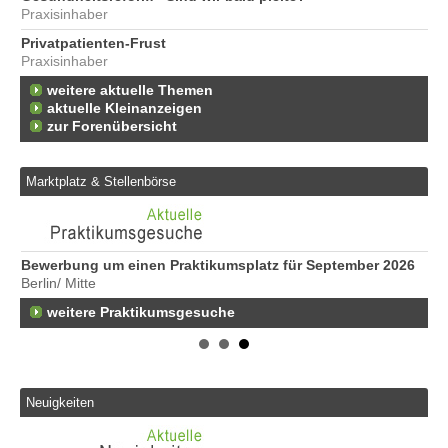
Praxisinhaber
Privatpatienten-Frust
Praxisinhaber
weitere aktuelle Themen
aktuelle Kleinanzeigen
zur Forenübersicht
Marktplatz & Stellenbörse
Bewerbung um einen Praktikumsplatz für September 2026
Er
Berlin/ Mitte
25
weitere Praktikumsgesuche
Er
21
50
Er
Ne
Neuigkeiten
50
Er