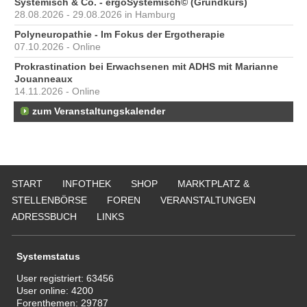
Systemisch & Co. - ergoSystemisch© (Grundkurs)
28.08.2026 - 29.08.2026 in Hamburg
Polyneuropathie - Im Fokus der Ergotherapie
07.10.2026 - Online
Prokrastination bei Erwachsenen mit ADHS mit Marianne
Jouanneaux
14.11.2026 - Online
zum Veranstaltungskalender
START
INFOTHEK
SHOP
MARKTPLATZ &
STELLENBÖRSE
FOREN
VERANSTALTUNGEN
ADRESSBUCH
LINKS
Systemstatus
User registriert:
63456
User online:
4200
Forenthemen:
29787