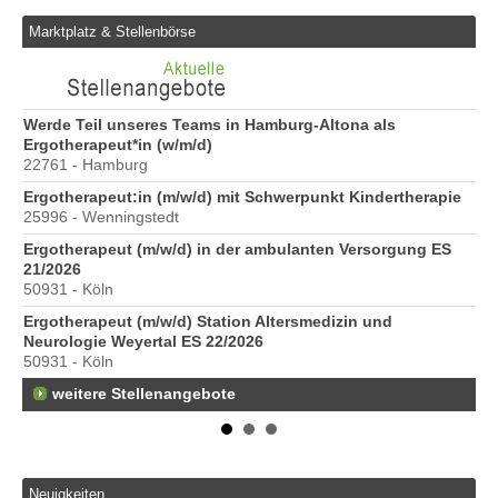
Marktplatz & Stellenbörse
6
Werde Teil unseres Teams in Hamburg-Altona als
Er
Ergotherapeut*in (w/m/d)
20
22761 - Hamburg
Er
Ergotherapeut:in (m/w/d) mit Schwerpunkt Kindertherapie
ve
25996 - Wenningstedt
10
Ergotherapeut (m/w/d) in der ambulanten Versorgung ES
St
21/2026
Pr
50931 - Köln
40
Ergotherapeut (m/w/d) Station Altersmedizin und
Neurologie Weyertal ES 22/2026
50931 - Köln
weitere Stellenangebote
Neuigkeiten