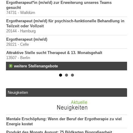
Ergotherapeut*in (m/w/d) zur Erweiterung unseres Teams
Er
gesucht
200
74731 - Walldürn
Er
Ergotherapeut (m/w/d) für psychisch-funktionelle Behandlung in
100
Teilzeit oder Vollzeit
Sta
20144 - Hamburg
Pr
Ergotherapeut (m/w/d)
400
29221 - Celle
Pr
Attraktive Stelle sucht Therapeut & 13. Monatsgehalt
70
13507 - Berlin
weitere Stellenangebote
Neuigkeiten
Mentale Erschöpfung: Wenn der Beruf der Ergotherapie zu viel
Energie kostet
Produkt des Monats August: 75 Bildkarten Biografiearbeit