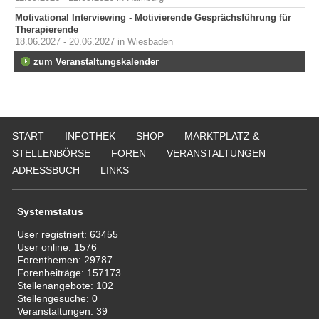
Motivational Interviewing - Motivierende Gesprächsführung für
Therapierende
18.06.2027 - 20.06.2027 in Wiesbaden
zum Veranstaltungskalender
START
INFOTHEK
SHOP
MARKTPLATZ &
STELLENBÖRSE
FOREN
VERANSTALTUNGEN
ADRESSBUCH
LINKS
Systemstatus
User registriert:
63455
User online:
1576
Forenthemen:
29787
Forenbeiträge:
157173
Stellenangebote:
102
Stellengesuche:
0
Veranstaltungen:
39