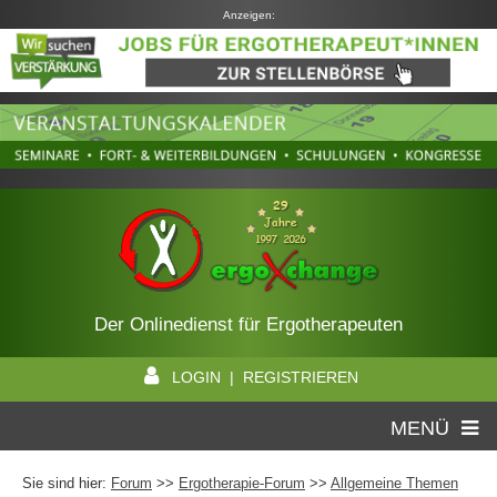
Anzeigen:
Der Onlinedienst für Ergotherapeuten
LOGIN | REGISTRIEREN
MENÜ
Sie sind hier:
Forum
>>
Ergotherapie-Forum
>>
Allgemeine Themen