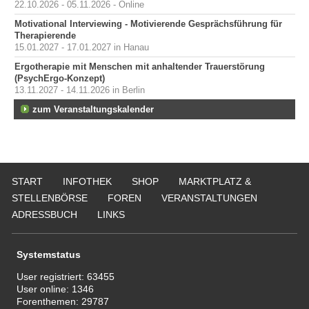
22.10.2026 - 05.11.2026 - Online
Motivational Interviewing - Motivierende Gesprächsführung für
Therapierende
15.01.2027 - 17.01.2027 in Hanau
Ergotherapie mit Menschen mit anhaltender Trauerstörung
(PsychErgo-Konzept)
13.11.2027 - 14.11.2026 in Berlin
zum Veranstaltungskalender
START
INFOTHEK
SHOP
MARKTPLATZ &
STELLENBÖRSE
FOREN
VERANSTALTUNGEN
ADRESSBUCH
LINKS
Systemstatus
User registriert:
63455
User online:
1346
Forenthemen:
29787