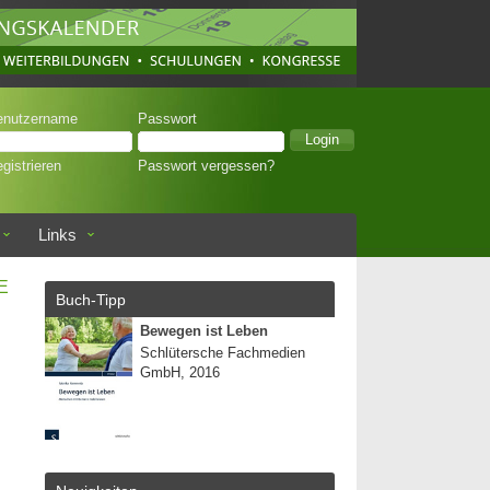
enutzername
Passwort
gistrieren
Passwort vergessen?
Links
E
Buch-Tipp
Bewegen ist Leben
Schlütersche Fachmedien
GmbH, 2016