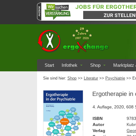
Start
Infothek
Shop
Marktplatz 
Sie sind hier:
Shop
>>
Literatur
>>
Psychiatrie
>> Er
Ergotherapie in 
4. Auflage, 2020, 608
ISBN
978
Autor
Kubn
Verlag
Geor