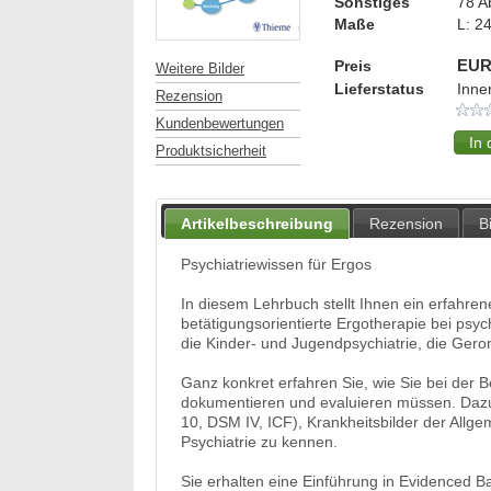
Sonstiges
78 A
Maße
L:
24
Preis
EUR
Weitere Bilder
Lieferstatus
Inne
Rezension
Kundenbewertungen
Produktsicherheit
Artikelbeschreibung
Rezension
B
Psychiatriewissen für Ergos
In diesem Lehrbuch stellt Ihnen ein erfahre
betätigungsorientierte Ergotherapie bei ps
die Kinder- und Jugendpsychiatrie, die Gero
Ganz konkret erfahren Sie, wie Sie bei de
dokumentieren und evaluieren müssen. Dazu 
10, DSM IV, ICF), Krankheitsbilder der Allge
Psychiatrie zu kennen.
Sie erhalten eine Einführung in Evidenced 