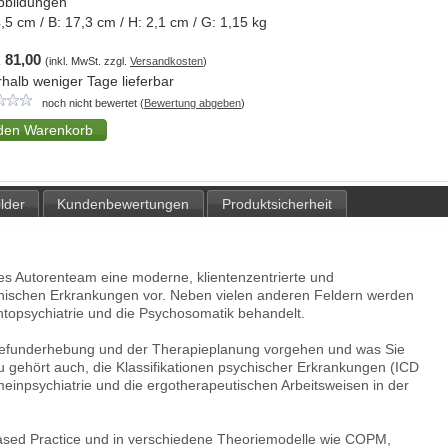
bbildungen
,5
cm / B:
17,3
cm / H:
2,1
cm / G:
1,15
kg
 81,00
(inkl. MwSt. zzgl.
Versandkosten
)
rhalb weniger Tage lieferbar
noch nicht bewertet (
Bewertung abgeben
)
ilder
Kundenbewertungen
Produktsicherheit
nes Autorenteam eine moderne, klientenzentrierte und
ychischen Erkrankungen vor. Neben vielen anderen Feldern werden
ntopsychiatrie und die Psychosomatik behandelt.
r Befunderhebung und der Therapieplanung vorgehen und was Sie
gehört auch, die Klassifikationen psychischer Erkrankungen (ICD
meinpsychiatrie und die ergotherapeutischen Arbeitsweisen in der
Based Practice und in verschiedene Theoriemodelle wie COPM,