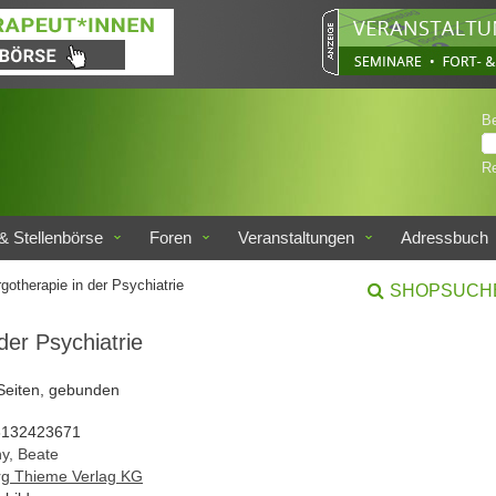
B
Re
& Stellenbörse
Foren
Veranstaltungen
Adressbuch
gotherapie in der Psychiatrie
SHOPSUCH
der Psychiatrie
 Seiten, gebunden
3132423671
y, Beate
g Thieme Verlag KG