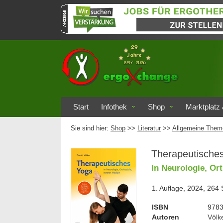
Start
Infothek
Shop
Marktplatz 
Sie sind hier:
Shop
>>
Literatur
>>
Allgemeine Them
Therapeutische
In Neurologie, Or
1. Auflage, 2024, 264 
ISBN
978
Autoren
Völk