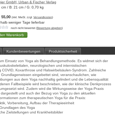
vier GmbH, Urban & Fischer Verlag
7
cm / B:
21
cm / G:
0,70
kg
 55,00
(inkl. MwSt. zzgl.
Versandkosten
)
rhalb weniger Tage lieferbar
noch nicht bewertet (
Bewertung abgeben
)
Kundenbewertungen
Produktsicherheit
zum Einsatz von Yoga als Behandlungsmethode. Es widmet sich der
kuloskelettalen, neurologischen und internistischen
ong COVID, Koxarthrose und Halswirbelsäulen-Syndrom. Zahlreiche
tes Grundlagenwissen eingebettet sind, veranschaulichen, wie
bungen aus dem Yoga nachhaltig gelindert und die Lebensqualität
enen Fallbeispiele wird beschrieben, wie der klinische Denkprozess
 umgesetzt wird. Zudem wird die Wirkungsweise der Yoga-Praxis
 dargestellt und auch der Bezug von Yoga zu den aktuellen
Informationen zum therapeutischen Yoga für die Praxis:
tik, Vorbereitung, Aufbau der Therapieeinheit
 Grundlagen des Yoga
he Zielstellungen und Krankheitsbilder