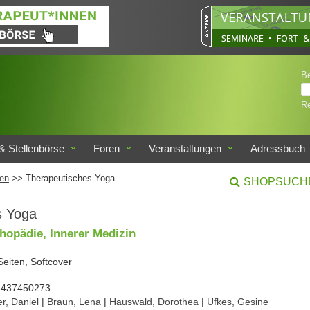
B
Re
& Stellenbörse
Foren
Veranstaltungen
Adressbuch
en
>> Therapeutisches Yoga
SHOPSUCH
s Yoga
thopädie, Innerer Medizin
Seiten, Softcover
3437450273
er, Daniel
|
Braun, Lena
|
Hauswald, Dorothea
|
Ufkes, Gesine