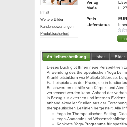
Verlag
Else
Maße
L:
2
Inhalt
Preis
EUR
Weitere Bilder
Lieferstatus
Inne
Kundenbewertungen
Produktsicherheit
Artikelbeschreibung
Inhalt
Bilder
Dieses Buch gibt Ihnen neue Perspektiven 
Anwendung des therapeutischen Yoga bei mus
Krankheitsbildern wie Multiple Sklerose, L
Fallbeispiele aus der Praxis, die in fundier
Beschwerden mithilfe von Körper- und Atemü
verbessert werden kann. Anhand der vorhand
in Bezug zur externen und internen Evidenz
anhand aktueller Studien aus der Forschung
therapeutischen Leitlinien hergestellt. Alle 
Yoga im Therapeutischen Setting: Didak
Yoga-Anatomie und Wissenschaftliche
Konkrete Yoga-Programme für spezifisc