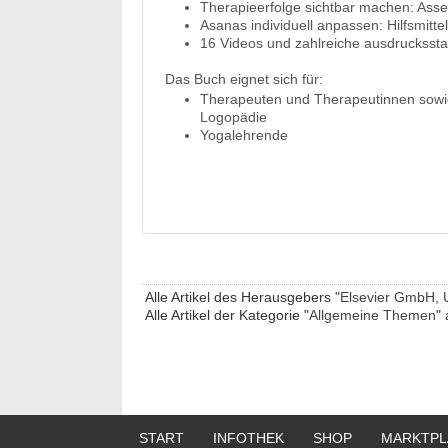
Therapieerfolge sichtbar machen: As
Asanas individuell anpassen: Hilfsmitt
16 Videos und zahlreiche ausdrucksst
Das Buch eignet sich für:
Therapeuten und Therapeutinnen sowie
Logopädie
Yogalehrende
Alle Artikel des Herausgebers "
Elsevier GmbH, 
Alle Artikel der Kategorie "
Allgemeine Themen
" 
START
INFOTHEK
SHOP
MARKTPL