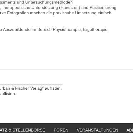
sessments und Untersuchungsmethoden
el, therapeutische Unterstützung (Hands on) und Positionierung
arke Fotografien machen die praxisnahe Umsetzung einfach
 Auszubildende im Bereich Physiotherapie, Ergotherapie,
Urban & Fischer Verlag
" auflisten.
auflisten.
ATZ & STELLENBÖRSE
FOREN
VERANSTALTUNGEN
AD