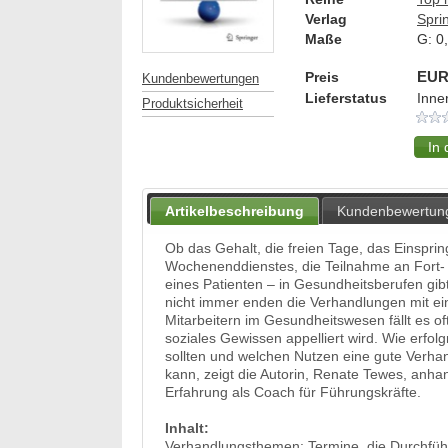
Verlag
Spri
Maße
G:
0
Preis
EUR
Kundenbewertungen
Lieferstatus
Inne
Produktsicherheit
Artikelbeschreibung
Kundenbewertun
Ob das Gehalt, die freien Tage, das Einspri
Wochenenddienstes, die Teilnahme an Fort-
eines Patienten – in Gesundheitsberufen gi
nicht immer enden die Verhandlungen mit ein
Mitarbeitern im Gesundheitswesen fällt es of
soziales Gewissen appelliert wird. Wie erfo
sollten und welchen Nutzen eine gute Verh
kann, zeigt die Autorin, Renate Tewes, anha
Erfahrung als Coach für Führungskräfte.
Inhalt:
Verhandlungsthemen: Termine, die Durchfüh