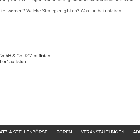
tet werden? Welche Strategien gibt es? Was tun bei unfairen
 GmbH & Co. KG
" auflisten.
eber
" auflisten.
ATZ & STELLENBÖRSE
FOREN
VERANSTALTUNGEN
AD