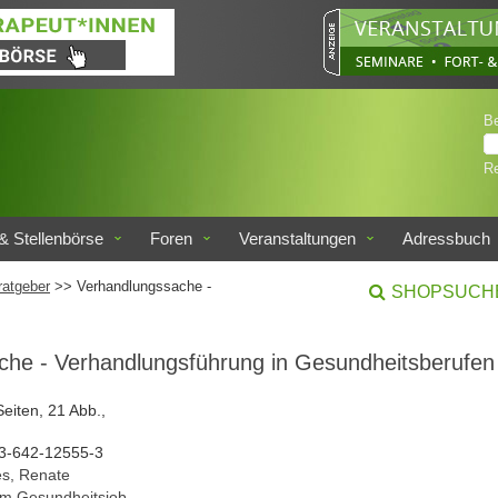
B
Re
& Stellenbörse
Foren
Veranstaltungen
Adressbuch
ratgeber
>> Verhandlungssache -
SHOPSUCH
che - Verhandlungsführung in Gesundheitsberufen
Seiten, 21 Abb.,
3-642-12555-3
s, Renate
im Gesundheitsjob