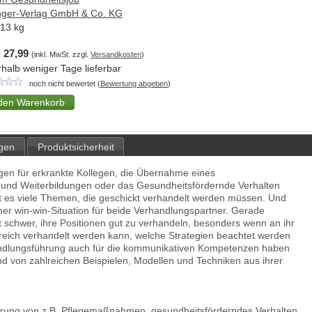
nger-Verlag GmbH & Co. KG
,13
kg
 27,99
(inkl. MwSt. zzgl.
Versandkosten
)
rhalb weniger Tage lieferbar
noch nicht bewertet (
Bewertung abgeben
)
gen
Produktsicherheit
ngen für erkrankte Kollegen, die Übernahme eines
 und Weiterbildungen oder das Gesundheitsfördernde Verhalten
bt es viele Themen, die geschickt verhandelt werden müssen. Und
er win-win-Situation für beide Verhandlungspartner. Gerade
t schwer, ihre Positionen gut zu verhandeln, besonders wenn an ihr
lgreich verhandelt werden kann, welche Strategien beachtet werden
andlungsführung auch für die kommunikativen Kompetenzen haben
nd von zahlreichen Beispielen, Modellen und Techniken aus ihrer
rung von z.B. Pflegemaßnahmen, gesundheitsförderndes Verhalten,