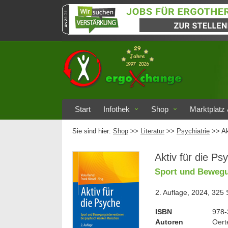
Start
Infothek
Shop
Marktplatz 
Sie sind hier:
Shop
>>
Literatur
>>
Psychiatrie
>> Ak
Aktiv für die Ps
Sport und Bewegu
2. Auflage, 2024, 325 
ISBN
978-
Autoren
Oerte