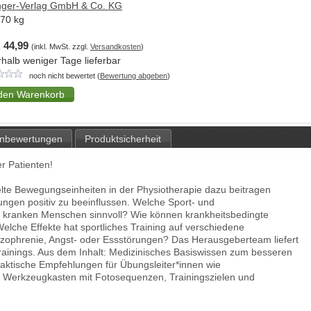
nger-Verlag GmbH & Co. KG
,70
kg
 44,99
(inkl. MwSt. zzgl.
Versandkosten
)
rhalb weniger Tage lieferbar
noch nicht bewertet (
Bewertung abgeben
)
nbewertungen
Produktsicherheit
r Patienten!
elte Bewegungseinheiten in der Physiotherapie dazu beitragen
ngen positiv zu beeinflussen. Welche Sport- und
h kranken Menschen sinnvoll? Wie können krankheitsbedingte
lche Effekte hat sportliches Training auf verschiedene
chizophrenie, Angst- oder Essstörungen? Das Herausgeberteam liefert
Trainings. Aus dem Inhalt: Medizinisches Basiswissen zum besseren
aktische Empfehlungen für Übungsleiter*innen wie
, Werkzeugkasten mit Fotosequenzen, Trainingszielen und