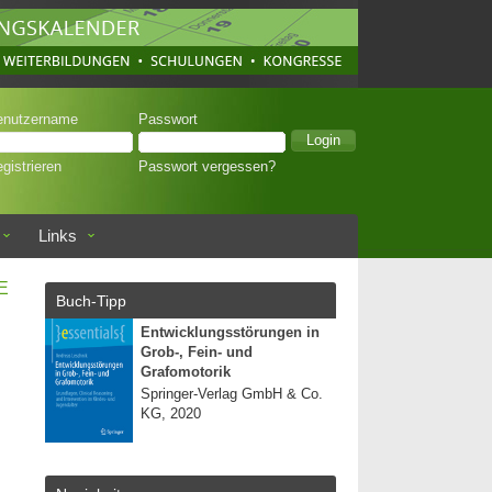
enutzername
Passwort
gistrieren
Passwort vergessen?
Links
E
Buch-Tipp
Entwicklungsstörungen in
Grob-, Fein- und
Grafomotorik
Springer-Verlag GmbH & Co.
KG, 2020