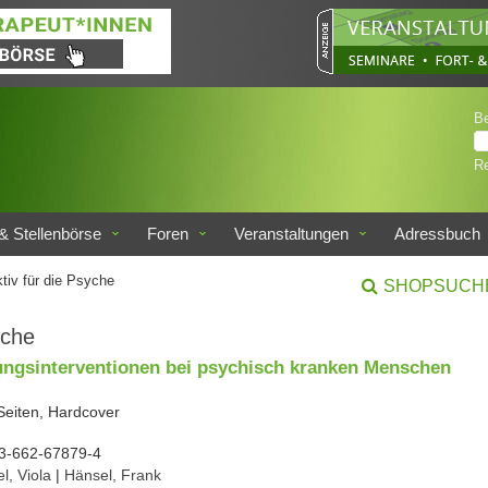
B
Re
& Stellenbörse
Foren
Veranstaltungen
Adressbuch
tiv für die Psyche
SHOPSUCH
yche
ngsinterventionen bei psychisch kranken Menschen
Seiten, Hardcover
3-662-67879-4
l, Viola
|
Hänsel, Frank