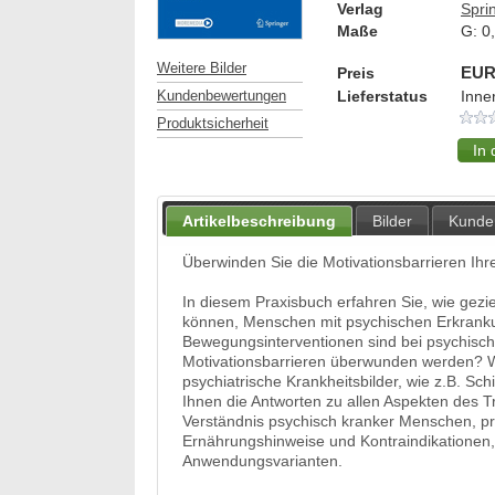
Verlag
Spri
Maße
G:
0
Weitere Bilder
Preis
EUR
Lieferstatus
Inne
Kundenbewertungen
Produktsicherheit
Artikelbeschreibung
Bilder
Kunde
Überwinden Sie die Motivationsbarrieren Ihre
In diesem Praxisbuch erfahren Sie, wie gezi
können, Menschen mit psychischen Erkranku
Bewegungsinterventionen sind bei psychisc
Motivationsbarrieren überwunden werden? We
psychiatrische Krankheitsbilder, wie z.B. S
Ihnen die Antworten zu allen Aspekten des 
Verständnis psychisch kranker Menschen, pr
Ernährungshinweise und Kontraindikationen
Anwendungsvarianten.