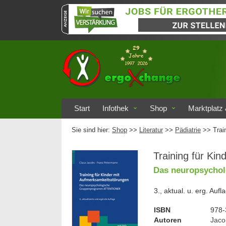
Start
Infothek
Shop
Marktplatz 
Sie sind hier:
Shop
>>
Literatur
>>
Pädiatrie
>> Trai
Training für Ki
Das neuropsycho
3., aktual. u. erg. Auf
ISBN
978-
Autoren
Jaco