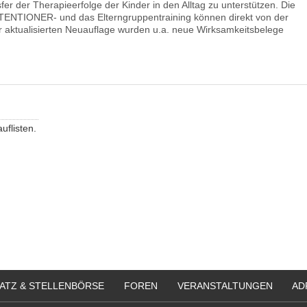
er der Therapieerfolge der Kinder in den Alltag zu unterstützen. Die
TTENTIONER- und das Elterngruppentraining können direkt von der
 aktualisierten Neuauflage wurden u.a. neue Wirksamkeitsbelege
auflisten.
ATZ & STELLENBÖRSE
FOREN
VERANSTALTUNGEN
AD