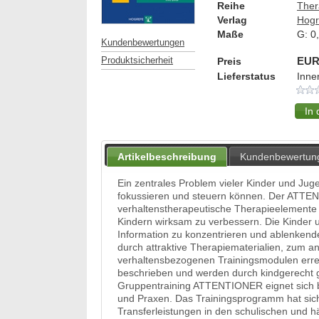
Reihe
Ther
Verlag
Hogr
Maße
G:
0
Kundenbewertungen
Produktsicherheit
Preis
EUR
Lieferstatus
Inne
Artikelbeschreibung
Kundenbewertun
Ein zentrales Problem vieler Kinder und Juge
fokussieren und steuern können. Der ATTE
verhaltenstherapeutische Therapieelemente m
Kindern wirksam zu verbessern. Die Kinder un
Information zu konzentrieren und ablenkend
durch attraktive Therapiematerialien, zum 
verhaltensbezogenen Trainingsmodulen errei
beschrieben und werden durch kindgerecht g
Gruppentraining ATTENTIONER eignet sich bes
und Praxen. Das Trainingsprogramm hat sich 
Transferleistungen in den schulischen und hä