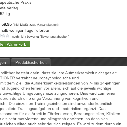
apeutische Praxis
efe Verlag
,52
kg
 59,95
(inkl. MwSt. zzgl.
Versandkosten
)
rhalb weniger Tage lieferbar
noch nicht bewertet (
Bewertung abgeben
)
gen
Produktsicherheit
ndlicher besteht darin, dass sie ihre Aufmerksamkeit nicht gezielt
NTIONER verzahnt neuropsychologische und
it dem Ziel, die Aufmerksamkeitsleistungen von 7- bis 14-jährigen
d Jugendlichen lernen vor allem, sich auf die jeweils wichtige
e unwichtige Umgebungsreize zu ignorieren. Dies wird zum einen
anderen durch eine enge Verzahnung von kognitiven und
cht. Die einzelnen Trainingseinheiten sind anwenderfreundlich
estaltete Trainingsaufgaben und -materialien ergänzt. Das
onders für die Arbeit in Förderkursen, Beratungsstellen, Kliniken
als sehr motivierend und alltagsnah erwiesen, so dass sich
uslichen Alltag auch sehr deutlich zeigten. Es wird zudem durch ein