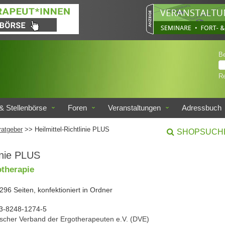
B
Re
& Stellenbörse
Foren
Veranstaltungen
Adressbuch
ratgeber
>> Heilmittel-Richtlinie PLUS
SHOPSUCH
linie PLUS
therapie
 296 Seiten, konfektioniert in Ordner
3-8248-1274-5
scher Verband der Ergotherapeuten e.V. (DVE)