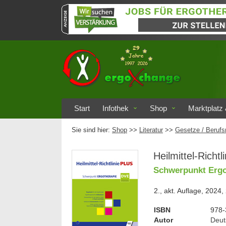
Start
Infothek
Shop
Marktplatz 
Sie sind hier:
Shop
>>
Literatur
>>
Gesetze / Berufs
Heilmittel-Richt
Schwerpunkt Ergo
2., akt. Auflage, 2024,
ISBN
978-
Autor
Deut