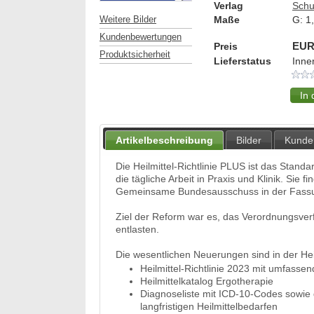
Verlag
Schu
Maße
G:
1
Weitere Bilder
Kundenbewertungen
Preis
EUR
Produktsicherheit
Lieferstatus
Inne
Artikelbeschreibung
Bilder
Kunde
Die Heilmittel-Richtlinie PLUS ist das Stand
die tägliche Arbeit in Praxis und Klinik. Sie f
Gemeinsame Bundesausschuss in der Fassun
Ziel der Reform war es, das Verordnungsverf
entlasten.
Die wesentlichen Neuerungen sind in der He
Heilmittel-Richtlinie 2023 mit umfas
Heilmittelkatalog Ergotherapie
Diagnoseliste mit ICD-10-Codes sowi
langfristigen Heilmittelbedarfen