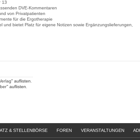
r 13
mfassenden DVE-Kommentaren
d von Privatpatienten
mente für die Ergotherapie
el und bietet Platz für eigene Notizen sowie Ergänzungslieferungen,
.
Verlag
" auflisten.
eber
" auflisten.
ATZ & STELLENBÖRSE
FOREN
VERANSTALTUNGEN
AD