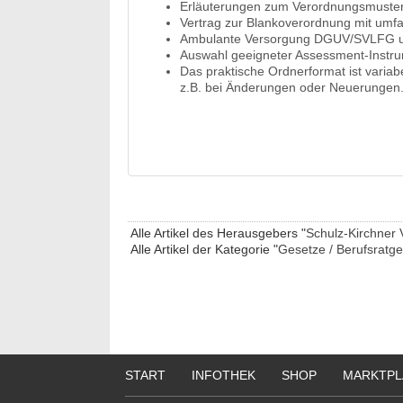
Erläuterungen zum Verordnungsmuste
Vertrag zur Blankoverordnung mit u
Ambulante Versorgung DGUV/SVLFG un
Auswahl geeigneter Assessment-Instru
Das praktische Ordnerformat ist variab
z.B. bei Änderungen oder Neuerungen
Alle Artikel des Herausgebers "
Schulz-Kirchner 
Alle Artikel der Kategorie "
Gesetze / Berufsratg
START
INFOTHEK
SHOP
MARKTPL