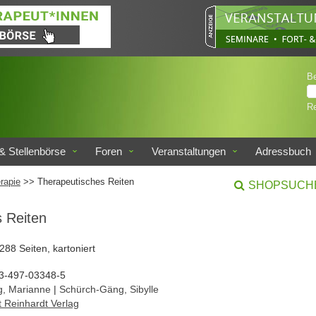
B
Re
& Stellenbörse
Foren
Veranstaltungen
Adressbuch
rapie
>> Therapeutisches Reiten
SHOPSUCH
 Reiten
 288 Seiten, kartoniert
3-497-03348-5
, Marianne
|
Schürch-Gäng, Sibylle
t Reinhardt Verlag