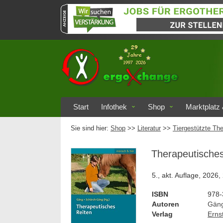
Start
Infothek
Shop
Marktplatz 
Sie sind hier:
Shop
>>
Literatur
>>
Tiergestützte The
Therapeutisches
5., akt. Auflage, 2026,
ISBN
978-
Autoren
Gäng
Verlag
Erns