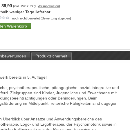
 39,90
(inkl. MwSt. zzgl.
Versandkosten
)
rhalb weniger Tage lieferbar
noch nicht bewertet (
Bewertung abgeben
)
nbewertungen
Produktsicherheit
erk bereits in 5. Auflage!
che, psychotherapeutische, pädagogische, sozial-integrative und
ferd. Zielgruppen sind Kinder, Jugendliche und Erwachsene mit
icklungsbeeinträchtigungen oder Behinderungen. Beim
gsförderung im Mittelpunkt, reiterliche Fähigkeiten sind dagegen
en Überblick über Ansätze und Anwendungsbereiche des
potherapie, Logo- und Ergotherapie, der Psychomotorik sowie in
uliche Fallbeispiele aus der Praxis und Hinweise zu