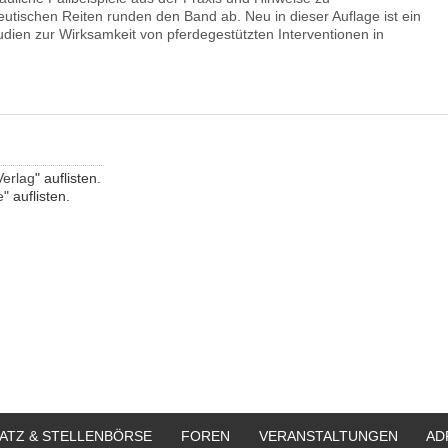
utischen Reiten runden den Band ab. Neu in dieser Auflage ist ein
tudien zur Wirksamkeit von pferdegestützten Interventionen in
Verlag
" auflisten.
e
" auflisten.
ATZ & STELLENBÖRSE
FOREN
VERANSTALTUNGEN
AD