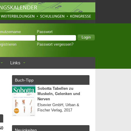
enutzername
Passwort
gistrieren
Passwort vergessen?
Links
Buch-Tipp
Sobotta Tabellen zu
Muskeln, Gelenken und
Nerven
Elsevier GmbH, Urban &
Fischer Verlag, 2017
50
Neuigkeiten