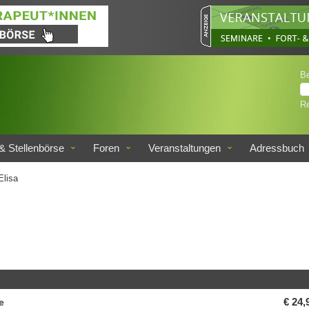
B
Re
& Stellenbörse
Foren
Veranstaltungen
Adressbuch
Elisa
e
€ 24,