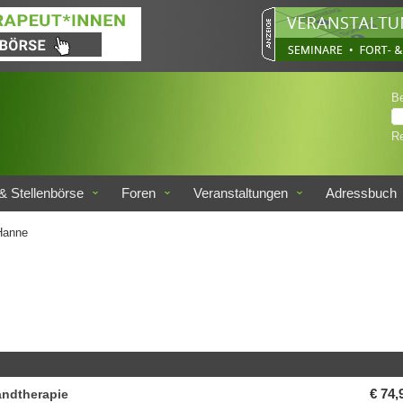
B
Re
& Stellenbörse
Foren
Veranstaltungen
Adressbuch
Hanne
andtherapie
€ 74,