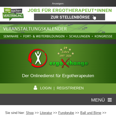
Anzeigen:
Der Onlinedienst für Ergotherapeuten
LOGIN | REGISTRIEREN
MENÜ
Sie sind hier:
Shop
>>
Literatur
>>
Fundgrube
>>
Ball und Birne
>>