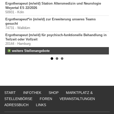
Ergotherapeut (m/w/d) Station Altersmedizin und Neurologie
Er
Weyertal ES 22/2026
100
50931 - Köln
Sta
Ergotherapeut*in (m/w/d) zur Erweiterung unseres Teams
Pr
gesucht
400
74731 - Walldürn
Pr
Ergotherapeut (m/w/d) für psychisch-funktionelle Behandlung in
70
Teilzeit oder Vollzeit
20144 - Hamburg
weitere Stellenangebote
START
INFOTHEK
SHOP
MARKTPLATZ &
STELLENBÖRSE
FOREN
VERANSTALTUNGEN
ADRESSBUCH
LINKS