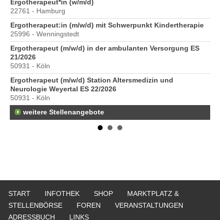
Ergotherapeut*in (w/m/d)
20
22761 - Hamburg
Er
Ergotherapeut:in (m/w/d) mit Schwerpunkt Kindertherapie
ve
25996 - Wenningstedt
10
Ergotherapeut (m/w/d) in der ambulanten Versorgung ES
St
21/2026
Pr
50931 - Köln
40
Ergotherapeut (m/w/d) Station Altersmedizin und
Neurologie Weyertal ES 22/2026
50931 - Köln
weitere Stellenangebote
START
INFOTHEK
SHOP
MARKTPLATZ &
STELLENBÖRSE
FOREN
VERANSTALTUNGEN
ADRESSBUCH
LINKS