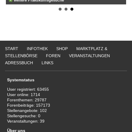
fen
weitere Praktikumsgesuche
Er
Tei
20
Er
292
Att
135
START
INFOTHEK
SHOP
MARKTPLATZ &
STELLENBÖRSE
FOREN
VERANSTALTUNGEN
ADRESSBUCH
LINKS
Systemstatus
User registriert:
63455
User online:
1714
Forenthemen:
29787
Forenbeiträge:
157173
Stellenangebote:
102
Stellengesuche:
0
Veranstaltungen:
39
Über uns