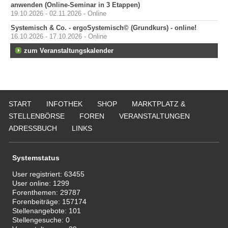
anwenden (Online-Seminar in 3 Etappen)
19.10.2026 - 02.11.2026 - Online
Systemisch & Co. - ergoSystemisch© (Grundkurs) - online!
16.10.2026 - 17.10.2026 - Online
zum Veranstaltungskalender
START
INFOTHEK
SHOP
MARKTPLATZ &
STELLENBÖRSE
FOREN
VERANSTALTUNGEN
ADRESSBUCH
LINKS
Systemstatus
User registriert:
63455
User online:
1299
Forenthemen:
29787
Forenbeiträge:
157174
Stellenangebote:
101
Stellengesuche:
0