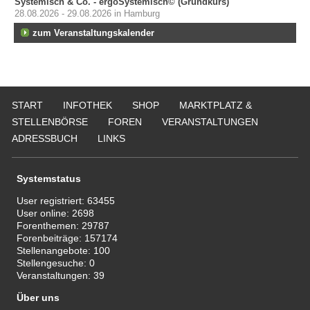
Systemisch & Co. - ergoSystemisch© (Grundkurs)
28.08.2026 - 29.08.2026 in Hamburg
zum Veranstaltungskalender
START
INFOTHEK
SHOP
MARKTPLATZ &
STELLENBÖRSE
FOREN
VERANSTALTUNGEN
ADRESSBUCH
LINKS
Systemstatus
User registriert:
63455
User online:
2698
Forenthemen:
29787
Forenbeiträge:
157174
Stellenangebote:
100
Stellengesuche:
0
Veranstaltungen:
39
Über uns